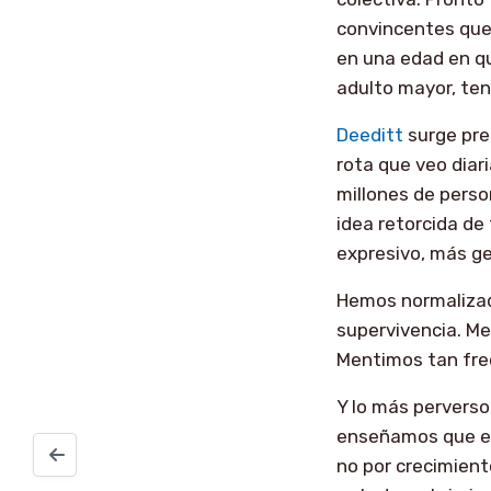
convincentes que 
en una edad en que
adulto mayor, tendr
Deeditt
surge pre
rota que veo diar
millones de perso
idea retorcida d
expresivo, más g
Hemos normalizad
supervivencia. Me
Mentimos tan frec
Y lo más perverso
enseñamos que el 
Error al cambiar el color blanco en la barra de navegaci
no por crecimient