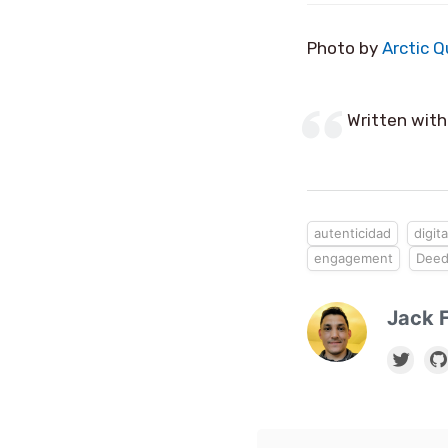
Photo by
Arctic Q
Written wit
autenticidad
digit
engagement
Deed
Jack F