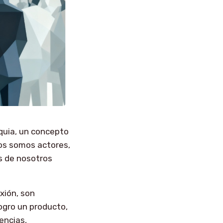
iquia, un concepto
dos somos actores,
s de nosotros
xión, son
ogro un producto,
encias,