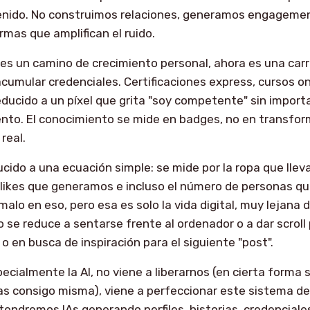
nido. No construimos relaciones, generamos engagemen
rmas que amplifican el ruido.
es un camino de crecimiento personal, ahora es una carr
cumular credenciales. Certificaciones express, cursos onl
reducido a un píxel que grita "soy competente" sin import
ento. El conocimiento se mide en badges, no en transfo
real.
ucido a una ecuación simple: se mide por la ropa que llev
likes que generamos e incluso el número de personas qu
alo en eso, pero esa es solo la vida digital, muy lejana d
o se reduce a sentarse frente al ordenador o a dar scroll
o en busca de inspiración para el siguiente "post".
ecialmente la AI, no viene a liberarnos (en cierta forma s
s consigo misma), viene a perfeccionar este sistema de
 tendremos IAs generando perfiles, historias, credenciale