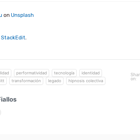
u
on
Unsplash
h
StackEdit
.
alidad
performatividad
tecnología
identidad
Sha
on:
itt
transformación
legado
hipnosis colectiva
iallos