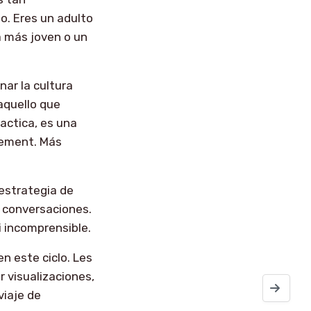
o. Eres un adulto
na más joven o un
ar la cultura
aquello que
actica, es una
gement. Más
estrategia de
 conversaciones.
 incomprensible.
n este ciclo. Les
r visualizaciones,
Cache-Cont
viaje de