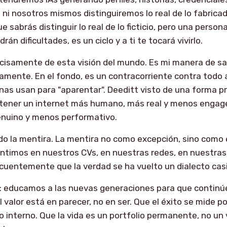
ni nosotros mismos distinguiremos lo real de lo fabricad
 sabrás distinguir lo real de lo ficticio, pero una perso
án dificultades, es un ciclo y a ti te tocará vivirlo.
cisamente de esta visión del mundo. Es mi manera de san
iamente. En el fondo, es un contracorriente contra todo 
nas usan para "aparentar". Deeditt visto de una forma pr
e tener un internet más humano, más real y menos enga
enuino y menos performativo.
o la mentira. La mentira no como excepción, sino como 
ntimos en nuestros CVs, en nuestras redes, en nuestras
uentemente que la verdad se ha vuelto un dialecto casi
: educamos a las nuevas generaciones para que continúe
valor está en parecer, no en ser. Que el éxito se mide po
ón de Android en React Native
o interno. Que la vida es un portfolio permanente, no un 