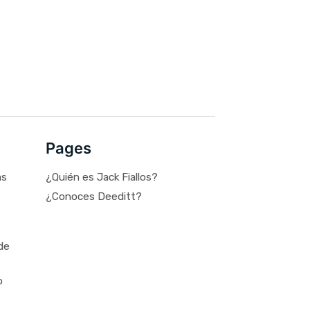
Pages
as
¿Quién es Jack Fiallos?
¿Conoces Deeditt?
de
o