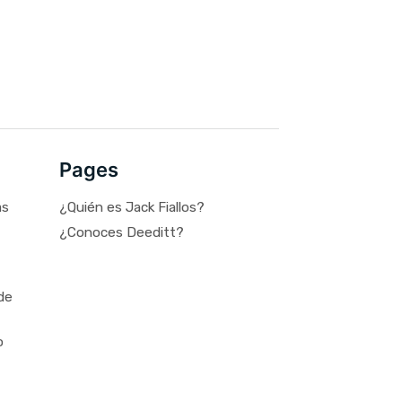
Pages
as
¿Quién es Jack Fiallos?
¿Conoces Deeditt?
de
o