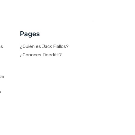
Pages
as
¿Quién es Jack Fiallos?
¿Conoces Deeditt?
de
o