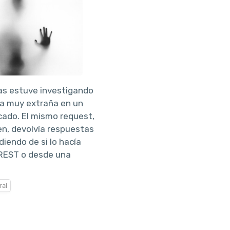
as estuve investigando
ia muy extraña en un
cado. El mismo request,
en, devolvía respuestas
iendo de si lo hacía
 REST o desde una
al