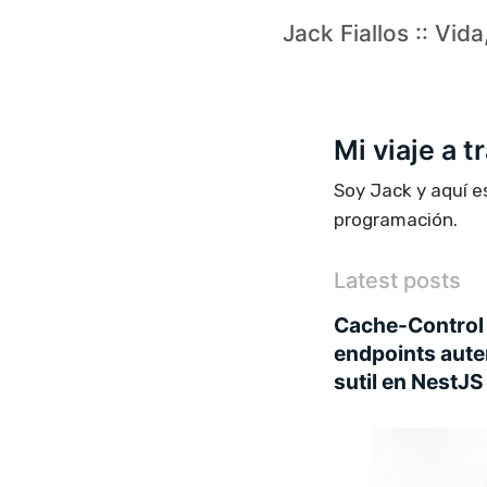
Jack Fiallos :: Vid
Mi viaje a 
Soy Jack y aquí e
programación.
Latest posts
Cache-Control 
endpoints aute
sutil en NestJS