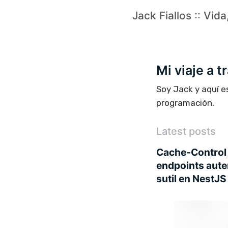
Jack Fiallos :: Vid
Mi viaje a 
Soy Jack y aquí e
programación.
Latest posts
Cache-Control 
endpoints aute
sutil en NestJS