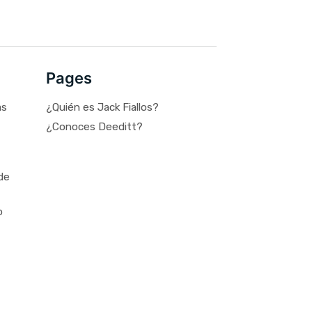
Pages
as
¿Quién es Jack Fiallos?
¿Conoces Deeditt?
de
o