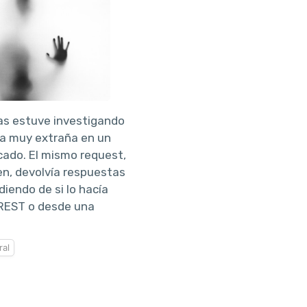
as estuve investigando
ia muy extraña en un
cado. El mismo request,
en, devolvía respuestas
iendo de si lo hacía
 REST o desde una
al