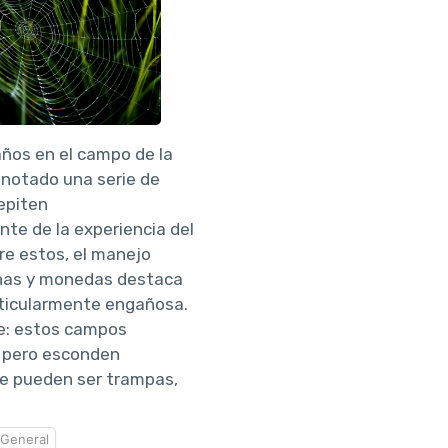
 años en el campo de la
 notado una serie de
epiten
te de la experiencia del
tre estos, el manejo
has y monedas destaca
ticularmente engañosa.
le: estos campos
, pero esconden
e pueden ser trampas,
General