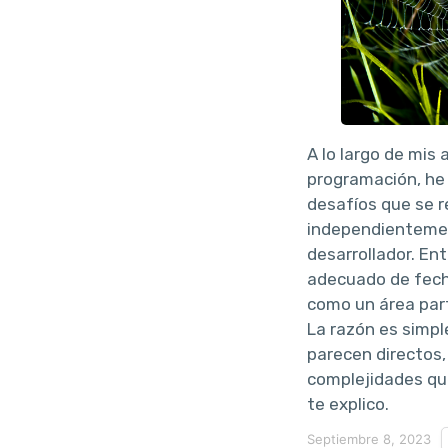
A lo largo de mis
programación, he
desafíos que se r
independientemen
desarrollador. En
adecuado de fec
como un área par
La razón es simp
parecen directos
complejidades qu
te explico.
Septiembre 8, 2023