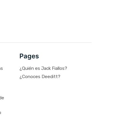
Pages
as
¿Quién es Jack Fiallos?
¿Conoces Deeditt?
de
o