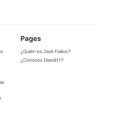
Pages
as
¿Quién es Jack Fiallos?
¿Conoces Deeditt?
de
o