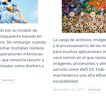
do por su modelo de
bloqueante basado en
La carga de archivos, imáge
tos. Sin embargo, cuando
y el procesamiento de las mi
echar múltiples núcleos
para muchas aplicaciones m
 operaciones intensivas
caso común en el que neces
 que necesite recurrir a
imágenes, procesarlas y al
anzadas como Workers y
servicio como AWS S3, todo 
mantenemos una alta eficie
General
escalabilidad.
Septiembre 24, 2023
General