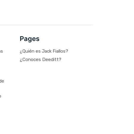
Pages
as
¿Quién es Jack Fiallos?
¿Conoces Deeditt?
de
o