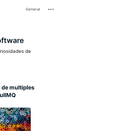
General
oftware
uriosidades de
 de multiples
BullMQ