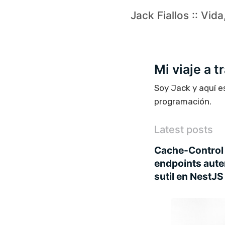
Jack Fiallos :: Vid
Mi viaje a 
Soy Jack y aquí e
programación.
Latest posts
Cache-Control 
endpoints aute
sutil en NestJS