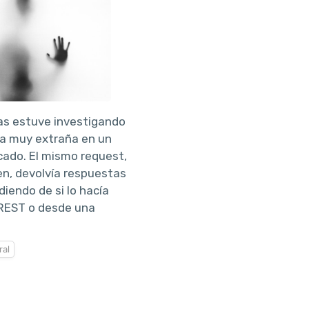
as estuve investigando
ia muy extraña en un
cado. El mismo request,
en, devolvía respuestas
iendo de si lo hacía
 REST o desde una
al