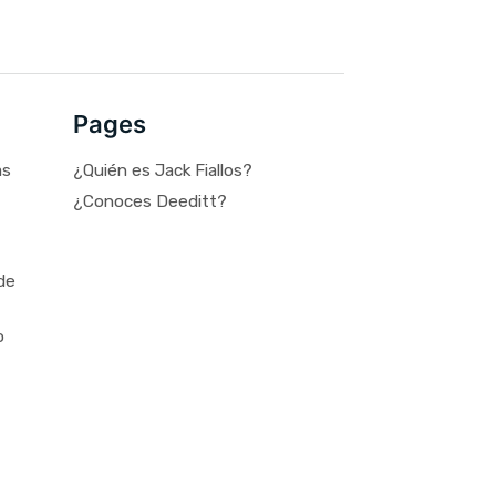
Pages
as
¿Quién es Jack Fiallos?
¿Conoces Deeditt?
de
o