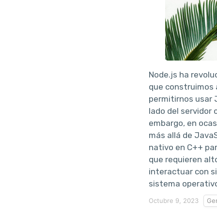
Node.js ha revolu
que construimos a
permitirnos usar 
lado del servidor 
embargo, en ocasi
más allá de JavaS
nativo en C++ par
que requieren alt
interactuar con s
sistema operativ
Octubre 9, 2023
Gen