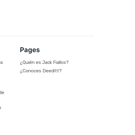
Pages
as
¿Quién es Jack Fiallos?
¿Conoces Deeditt?
de
o