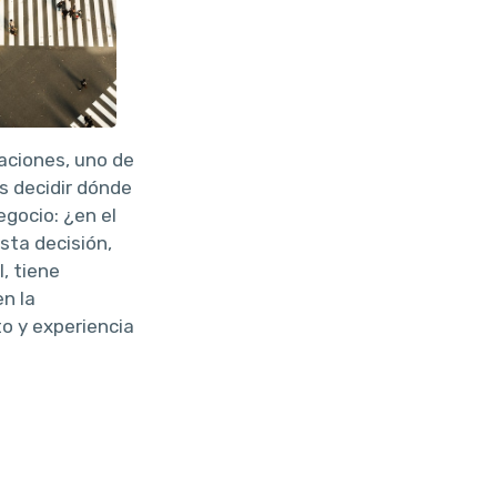
caciones, uno de
 decidir dónde
negocio: ¿en el
sta decisión,
, tiene
n la
o y experiencia