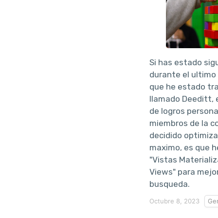
Si has estado sig
durante el ultimo
que he estado tr
llamado Deeditt, e
de logros persona
miembros de la c
decidido optimizar
maximo, es que he
"Vistas Materiali
Views" para mejor
busqueda.
Octubre 8, 2023
Gen