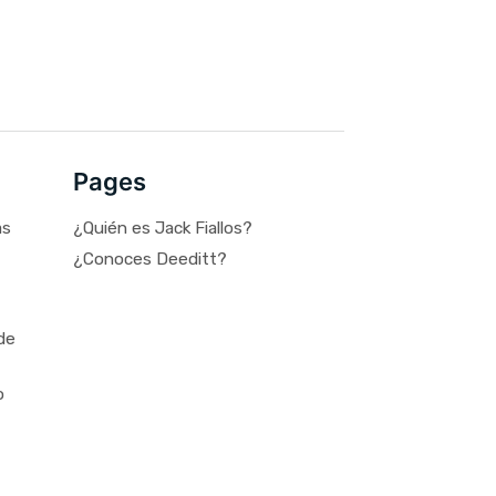
Pages
as
¿Quién es Jack Fiallos?
¿Conoces Deeditt?
de
o