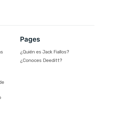
Pages
as
¿Quién es Jack Fiallos?
¿Conoces Deeditt?
de
o