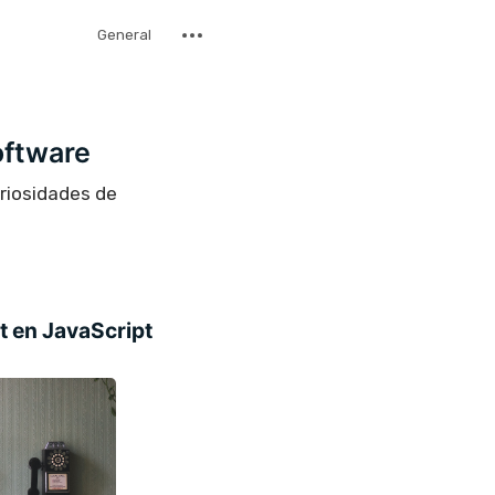
General
oftware
uriosidades de
 en JavaScript