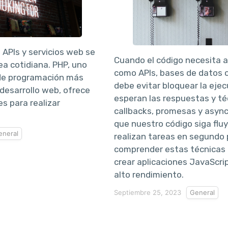
 APIs y servicios web se
Cuando el código necesita a
ea cotidiana. PHP, uno
como APIs, bases de datos o
 de programación más
debe evitar bloquear la eje
 desarrollo web, ofrece
esperan las respuestas y t
es para realizar
callbacks, promesas y asyn
que nuestro código siga flu
eneral
realizan tareas en segundo 
comprender estas técnicas 
crear aplicaciones JavaScri
alto rendimiento.
Septiembre 25, 2023
General