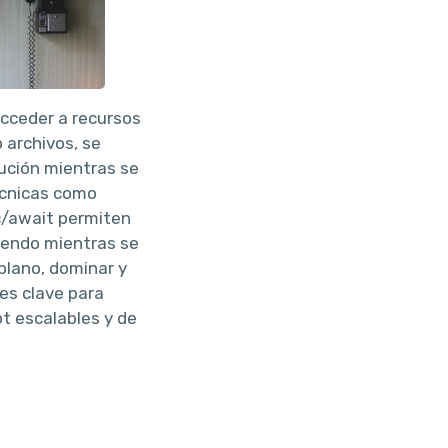
cceder a recursos
 archivos, se
cución mientras se
écnicas como
c/await permiten
yendo mientras se
plano, dominar y
es clave para
pt escalables y de