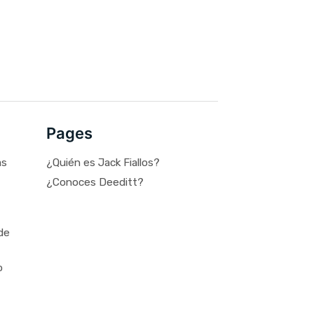
Pages
as
¿Quién es Jack Fiallos?
¿Conoces Deeditt?
de
o