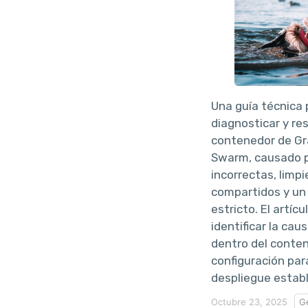
Una guía técnica
diagnosticar y res
contenedor de Gr
Swarm, causado p
incorrectas, limp
compartidos y un
estricto. El artíc
identificar la cau
dentro del conten
configuración par
despliegue establ
Octubre 23, 2025
G