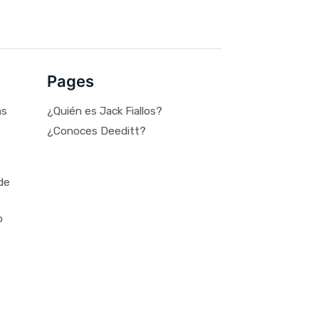
Pages
as
¿Quién es Jack Fiallos?
¿Conoces Deeditt?
de
o