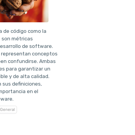
a de código como la
o son métricas
desarrollo de software.
, representan conceptos
eben confundirse. Ambas
s para garantizar un
ble y de alta calidad.
sus definiciones,
importancia en el
tware.
General