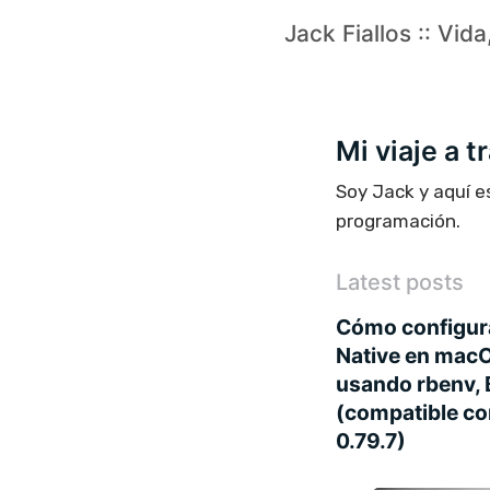
Jack Fiallos :: Vid
Mi viaje a 
Soy Jack y aquí e
programación.
Latest posts
Cómo configura
Native en macO
usando rbenv,
(compatible co
0.79.7)