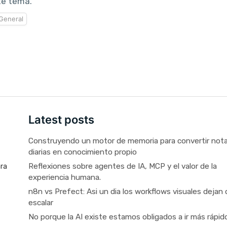
te tema.
General
Latest posts
Construyendo un motor de memoria para convertir not
diarias en conocimiento propio
Reflexiones sobre agentes de IA, MCP y el valor de la
ara
experiencia humana.
n8n vs Prefect: Asi un dia los workflows visuales dejan 
escalar
No porque la AI existe estamos obligados a ir más rápid