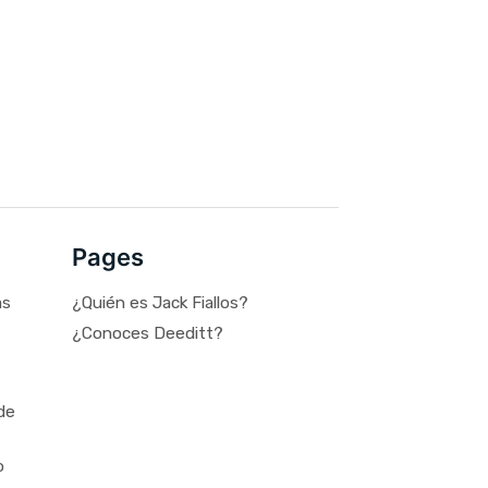
Pages
as
¿Quién es Jack Fiallos?
¿Conoces Deeditt?
de
o