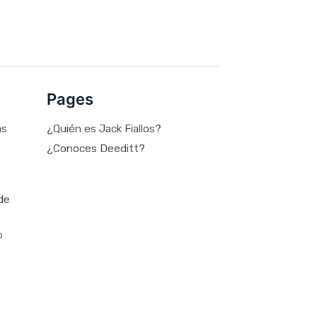
Pages
as
¿Quién es Jack Fiallos?
¿Conoces Deeditt?
de
o