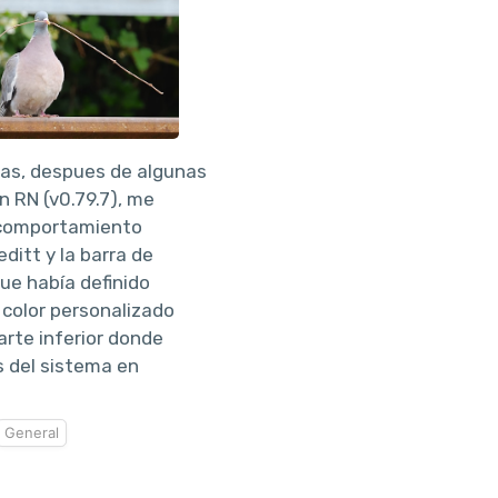
as, despues de algunas
n RN (v0.79.7), me
 comportamiento
ditt y la barra de
ue había definido
color personalizado
parte inferior donde
s del sistema en
General