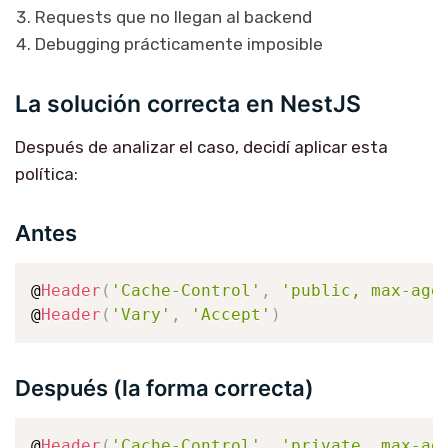
Requests que no llegan al backend
Debugging prácticamente imposible
La solución correcta en NestJS
Después de analizar el caso, decidí aplicar esta
política:
Antes
@
Header
(
'Cache-Control'
,
'public, max-age
@
Header
(
'Vary'
,
'Accept'
)
Después (la forma correcta)
@
Header
(
'Cache-Control'
,
'private, max-ag