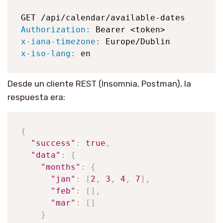
Authorization:
x-iana-timezone:
x-iso-lang:
 en
Desde un cliente REST (Insomnia, Postman), la
respuesta era:
{
"success"
:
true
,
"data"
:
{
"months"
:
{
"jan"
:
[
2
,
3
,
4
,
7
]
,
"feb"
:
[
]
,
"mar"
:
[
]
}