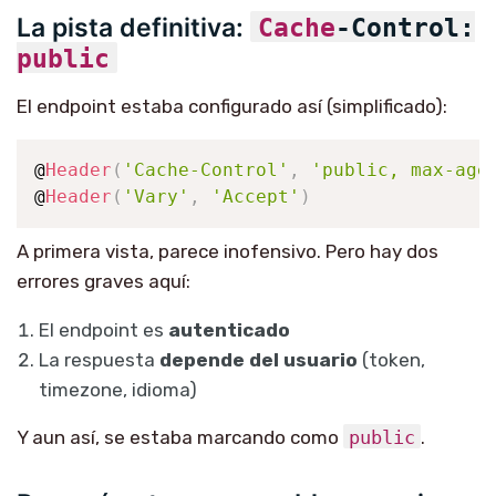
La pista definitiva:
Cache
-Control:
public
El endpoint estaba configurado así (simplificado):
@
Header
(
'Cache-Control'
,
'public, max-age
@
Header
(
'Vary'
,
'Accept'
)
A primera vista, parece inofensivo. Pero hay dos
errores graves aquí:
El endpoint es
autenticado
La respuesta
depende del usuario
(token,
timezone, idioma)
Y aun así, se estaba marcando como
public
.