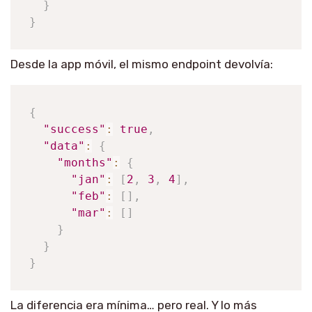
}
}
Desde la app móvil, el mismo endpoint devolvía:
{
"success"
:
true
,
"data"
:
{
"months"
:
{
"jan"
:
[
2
,
3
,
4
]
,
"feb"
:
[
]
,
"mar"
:
[
]
}
}
}
La diferencia era mínima… pero real. Y lo más