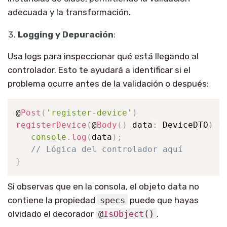
adecuada y la transformación.
Logging y Depuración
:
Usa logs para inspeccionar qué está llegando al
controlador. Esto te ayudará a identificar si el
problema ocurre antes de la validación o después:
@
Post
(
'register-device'
)
registerDevice
(
@
Body
(
)
 data
:
 DeviceDTO
)
{
console
.
log
(
data
)
;
// Lógica del controlador aquí
}
Si observas que en la consola, el objeto data no
contiene la propiedad
specs
puede que hayas
olvidado el decorador
@
IsObject
()
.