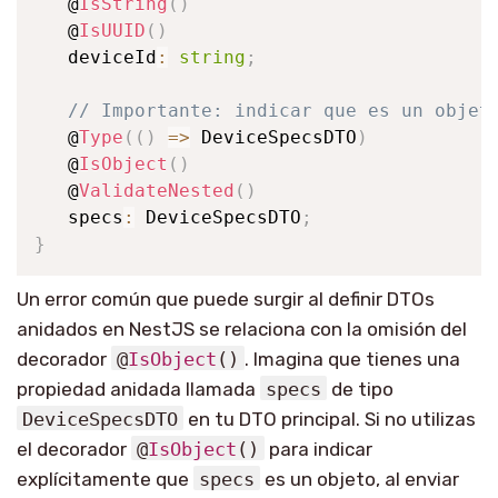
   @
IsString
(
)
   @
IsUUID
(
)
   deviceId
:
string
;
// Importante: indicar que es un objet
   @
Type
(
(
)
=>
 DeviceSpecsDTO
)
   @
IsObject
(
)
   @
ValidateNested
(
)
   specs
:
 DeviceSpecsDTO
;
}
Un error común que puede surgir al definir DTOs
anidados en NestJS se relaciona con la omisión del
decorador
@
IsObject
()
. Imagina que tienes una
propiedad anidada llamada
specs
de tipo
DeviceSpecsDTO
en tu DTO principal. Si no utilizas
el decorador
@
IsObject
()
para indicar
explícitamente que
specs
es un objeto, al enviar