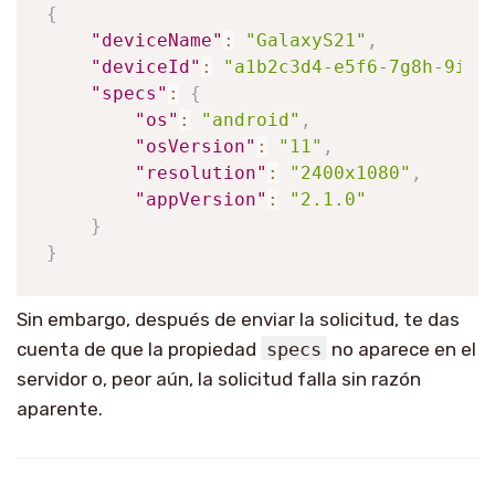
{
"deviceName"
:
"GalaxyS21"
,
"deviceId"
:
"a1b2c3d4-e5f6-7g8h-9i0j
"specs"
:
{
"os"
:
"android"
,
"osVersion"
:
"11"
,
"resolution"
:
"2400x1080"
,
"appVersion"
:
"2.1.0"
}
}
Sin embargo, después de enviar la solicitud, te das
cuenta de que la propiedad
specs
no aparece en el
servidor o, peor aún, la solicitud falla sin razón
aparente.