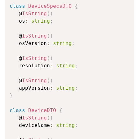
class
DeviceSpecsDTO
{
   @
IsString
(
)
   os
:
string
;
   @
IsString
(
)
   osVersion
:
string
;
   @
IsString
(
)
   resolution
:
string
;
   @
IsString
(
)
   appVersion
:
string
;
}
class
DeviceDTO
{
   @
IsString
(
)
   deviceName
:
string
;