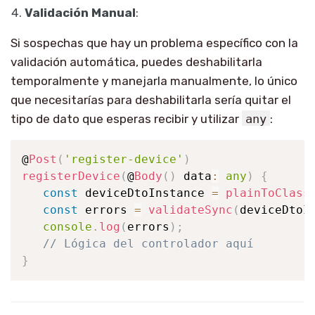
Validación Manual
:
Si sospechas que hay un problema específico con la
validación automática, puedes deshabilitarla
temporalmente y manejarla manualmente, lo único
que necesitarías para deshabilitarla sería quitar el
tipo de dato que esperas recibir y utilizar
any
:
@
Post
(
'register-device'
)
registerDevice
(
@
Body
(
)
 data
:
any
)
{
const
 deviceDtoInstance 
=
plainToClass
const
 errors 
=
validateSync
(
deviceDtoI
console
.
log
(
errors
)
;
// Lógica del controlador aquí
}