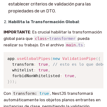
establecer criterios de validación para las
propiedades de un DTO.
Habilita la Transformación Global
:
IMPORTANTE
: Es crucial habilitar la transformación
global para que
class
-
transformer
pueda
realizar su trabajo. En el archivo
main
.ts
:
app
.
useGlobalPipes
(
new
ValidationPipe
(
{
  transform
:
true
,
// esto es lo que debe
  whitelist
:
true
,
  forbidNonWhitelisted
:
true
,
}
)
)
;
Con
transform:
true
, NestJS transformará
automáticamente los objetos planos entrantes en
instancias de clase, permitiendo la validación