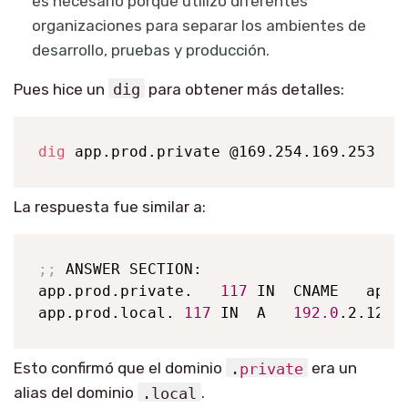
es necesario porque utilizo diferentes
organizaciones para separar los ambientes de
desarrollo, pruebas y producción.
Pues hice un
dig
para obtener más detalles:
dig
 app.prod.private @169.254.169.253
La respuesta fue similar a:
;
;
 ANSWER SECTION:

app.prod.private.   
117
 IN  CNAME   app.p
app.prod.local. 
117
 IN  A   
192.0
.2.123
Esto confirmó que el dominio
.
private
era un
alias del dominio
.
local
.