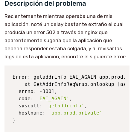
Descripción del problema
Recientemente mientras operaba una de mis
aplicación, noté un delay bastante extraño el cual
producía un error 502 a través de nginx que
aparentemente sugería que la aplicación que
debería responder estaba colgada, y al revisar los
logs de esta aplicación, encontré el siguiente error:
Error: getaddrinfo EAI_AGAIN app.prod.pri
    at GetAddrInfoReqWrap.onlookup 
[
as o
  errno: -3001,

  code: 
'EAI_AGAIN'
,

  syscall: 
'getaddrinfo'
,

  hostname: 
'app.prod.private'
}