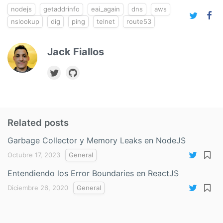
nodejs
getaddrinfo
eai_again
dns
aws
nslookup
dig
ping
telnet
route53
Jack Fiallos
Related posts
Garbage Collector y Memory Leaks en NodeJS
Octubre 17, 2023
General
Entendiendo los Error Boundaries en ReactJS
Diciembre 26, 2020
General