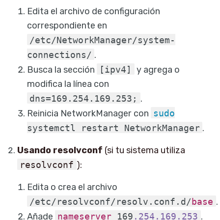
Edita el archivo de configuración
correspondiente en
/etc/NetworkManager/system-
connections/
.
Busca la sección
[ipv4]
y agrega o
modifica la línea con
dns=169.254.169.253;
.
Reinicia NetworkManager con
sudo
systemctl restart NetworkManager
.
Usando resolvconf
(si tu sistema utiliza
resolvconf
):
Edita o crea el archivo
/etc/resolvconf/resolv.conf.d/
base
.
Añade
nameserver
169
.254
.169
.253
.