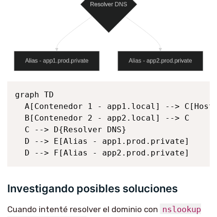
graph TD

  A[Contenedor 1 - app1.local] --> C[Hoste
  B[Contenedor 2 - app2.local] --> C

  C --> D{Resolver DNS}

  D --> E[Alias - app1.prod.private]

  D --> F[Alias - app2.prod.private]
Investigando posibles soluciones
Cuando intenté resolver el dominio con
nslookup