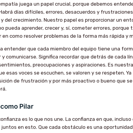
 empatía juega un papel crucial, porque debemos entend
Habrá días difíciles, errores, desacuerdos y frustraciones
 y del crecimiento. Nuestro papel es proporcionar un en
o pueda aprender, crecer y, sí, cometer errores, porque
r en como resolver problemas de la forma más rápida y 
ca entender que cada miembro del equipo tiene una form
r y comunicarse. Significa recordar que detrás de cada lí
entimientos, preocupaciones y aspiraciones. Es nuestra
e esas voces se escuchen, se valoren y se respeten. Ya
ición de frustración y por más proactivo o bueno que se 
rá.
 como Pilar
la confianza es lo que nos une. La confianza en que, incluso 
s juntos en esto. Que cada obstáculo es una oportunidad