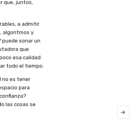
r que, juntos,
rables, a admitir
, algoritmos y
Y puede sonar un
utadora que
 poco esa calidad
r todo el tiempo.
l no es tener
 espacio para
confianza?
o las cosas se
Optimizand