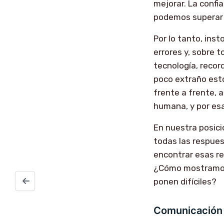
mejorar. La confia
podemos superar 
Por lo tanto, ins
errores y, sobre t
tecnología, recor
poco extraño est
frente a frente, 
humana, y por es
En nuestra posici
todas las respues
encontrar esas r
¿Cómo mostramos 
¿Qué significa el error getaddrinfo EAI_AGAIN en NodeJS
ponen difíciles?
Comunicación 