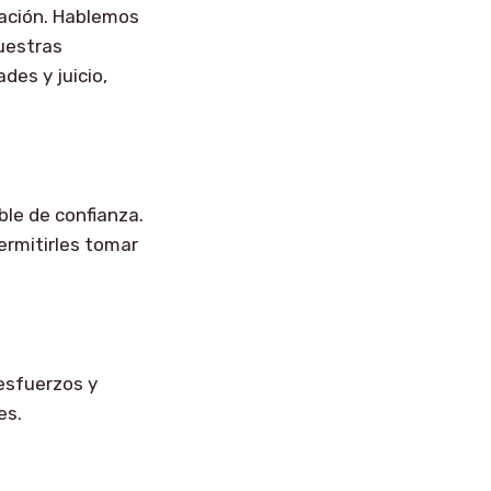
cación. Hablemos
nuestras
des y juicio,
ble de confianza.
ermitirles tomar
 esfuerzos y
es.