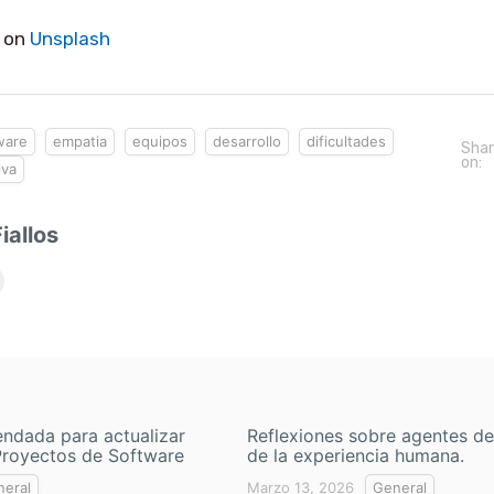
on
Unsplash
ware
empatia
equipos
desarrollo
dificultades
Sha
on:
iva
iallos
ndada para actualizar
Reflexiones sobre agentes de
Proyectos de Software
de la experiencia humana.
eral
Marzo 13, 2026
General