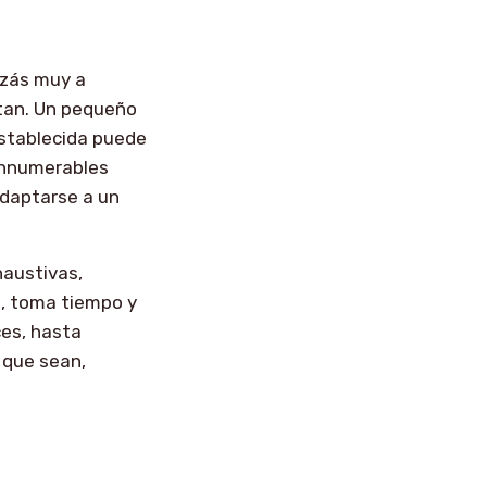
izás muy a
rtan. Un pequeño
establecida puede
 innumerables
adaptarse a un
haustivas,
s, toma tiempo y
ces, hasta
 que sean,