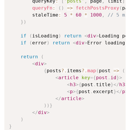
        queryKey
:
[
'posts'
,
 page
,
 limit
]
,
queryFn
:
(
)
=>
fetchPostsProxy
(
pa
        staleTime
:
5
*
60
*
1000
,
// 5 mi
}
)
if
(
isLoading
)
return
<
div
>
Loading po
if
(
error
)
return
<
div
>
Error loading 
return
(
<
div
>
{
posts
?.
items
?.
map
(
post
=>
(
<
article
key
=
{
post
.
id
}
>
<
h3
>
{
post
.
title
}
</
h3
>
<
p
>
{
post
.
excerpt
}
</
p
>
</
article
>
)
)
}
</
div
>
)
}