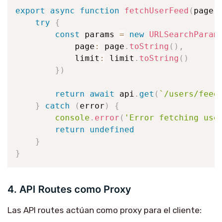
export
async
function
fetchUserFeed
(
page
:
try
{
const
 params 
=
new
URLSearchParam
            page
:
 page
.
toString
(
)
,
            limit
:
 limit
.
toString
(
)
}
)
return
await
 api
.
get
(
`
/users/feed
}
catch
(
error
)
{
console
.
error
(
'Error fetching use
return
undefined
}
}
4. API Routes como Proxy
Las API routes actúan como proxy para el cliente: