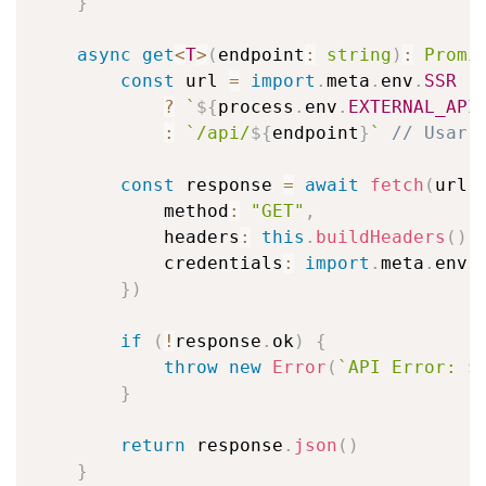
}
async
get
<
T
>
(
endpoint
:
string
)
:
Promi
const
 url 
=
import
.
meta
.
env
.
SSR
?
`
${
process
.
env
.
EXTERNAL_API
:
`
/api/
${
endpoint
}
`
// Usar 
const
 response 
=
await
fetch
(
url
,
            method
:
"GET"
,
            headers
:
this
.
buildHeaders
(
)
,
            credentials
:
import
.
meta
.
env
.
}
)
if
(
!
response
.
ok
)
{
throw
new
Error
(
`
API Error: 
$
}
return
 response
.
json
(
)
}