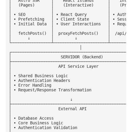
│   Astro SSR     │    React Islands      │    Intern
│   (Pages)       │    (Interactive)      │    (
Prox
│                 │                       │          
│ • SEO           │ • React Query         │ • Auth Co
│ • Prefetching   │ • Client State        │ • Session
│ • Initial Data  │ • User Interactions   │ • Reques
│                 │                       │          
│   fetchPosts()  │  proxyFetchPosts()    │  /api/pos
│       ↓         │         ↓             │         ↓
└─────────────────┴───────────────────────┴──────────
                              │

┌────────────────────────────────────────────────────
│                     SERVIDOR (Backend)             
├────────────────────────────────────────────────────
│                    API Service Layer               
│                                                    
│ • Shared Business Logic                            
│ • Authentication Headers                           
│ • 
Error
 Handling                                  
│ • Request/Response Transformation                  
│                                                    
│                         ↓                          
├────────────────────────────────────────────────────
│                    External API                    
│                                                    
│ • Database Access                                  
│ • Core Business Logic                              
│ • Authentication Validation                        