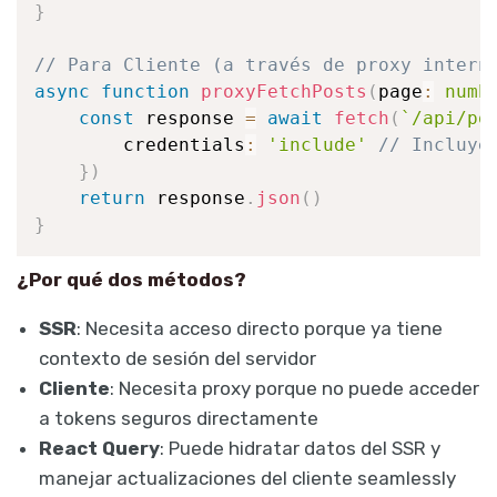
}
// Para Cliente (a través de proxy intern
async
function
proxyFetchPosts
(
page
:
numb
const
 response 
=
await
fetch
(
`
/api/po
        credentials
:
'include'
// Incluye
}
)
return
 response
.
json
(
)
}
¿Por qué dos métodos?
SSR
: Necesita acceso directo porque ya tiene
contexto de sesión del servidor
Cliente
: Necesita proxy porque no puede acceder
a tokens seguros directamente
React Query
: Puede hidratar datos del SSR y
manejar actualizaciones del cliente seamlessly