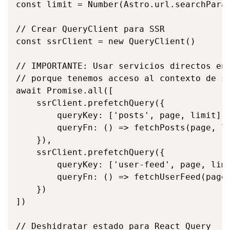
const limit = Number(Astro.url.searchParam
// Crear QueryClient para SSR

const ssrClient = new QueryClient()

// IMPORTANTE: Usar servicios directos en 
// porque tenemos acceso al contexto de se
await Promise.all([

    ssrClient.prefetchQuery({

        queryKey: ['posts', page, limit],

        queryFn: () => fetchPosts(page, li
    }),

    ssrClient.prefetchQuery({

        queryKey: ['user-feed', page, limi
        queryFn: () => fetchUserFeed(page,
    })

])

// Deshidratar estado para React Query
