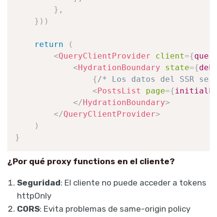
}
,
}
)
)
return
(
<
QueryClientProvider
client
=
{
quer
<
HydrationBoundary
state
=
{
deh
{
/* Los datos del SSR se 
<
PostsList
page
=
{
initialP
</
HydrationBoundary
>
</
QueryClientProvider
>
)
}
¿Por qué proxy functions en el cliente?
Seguridad
: El cliente no puede acceder a tokens
httpOnly
CORS
: Evita problemas de same-origin policy