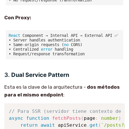
Con Proxy:
React
 Component → Internal API → External API ✅

• Server handles authentication

• Same-origin requests (
no
 CORS)

• Centralized 
error
 handling

3.
Dual Service Pattern
Esta es la clave de la arquitectura -
dos métodos
para el mismo endpoint
:
// Para SSR (servidor tiene contexto de s
async
function
fetchPosts
(
page
:
number
)
{
return
await
 apiService
.
get
(
`
/posts?p