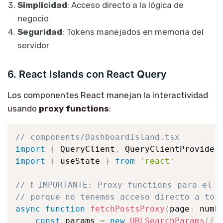
Simplicidad
: Acceso directo a la lógica de
negocio
Seguridad
: Tokens manejados en memoria del
servidor
6. React Islands con React Query
Los componentes React manejan la interactividad
usando
proxy functions
:
// components/DashboardIsland.tsx
import
{
 QueryClient
,
 QueryClientProvider
import
{
 useState 
}
from
'react'
// ❗ IMPORTANTE: Proxy functions para el c
// porque no tenemos acceso directo a tok
async
function
fetchPostsProxy
(
page
:
 numb
const
 params 
=
new
URLSearchParams
(
{