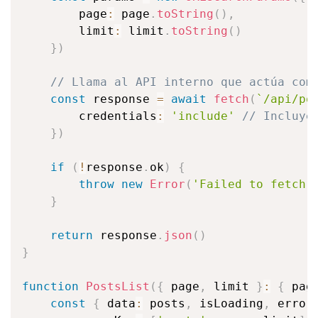
        page
:
 page
.
toString
(
)
,
        limit
:
 limit
.
toString
(
)
}
)
// Llama al API interno que actúa com
const
 response 
=
await
fetch
(
`
/api/po
        credentials
:
'include'
// Incluye
}
)
if
(
!
response
.
ok
)
{
throw
new
Error
(
'Failed to fetch 
}
return
 response
.
json
(
)
}
function
PostsList
(
{
 page
,
 limit 
}
:
{
 pag
const
{
 data
:
 posts
,
 isLoading
,
 error