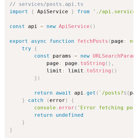
// services/posts.api.ts
import
{
 ApiService 
}
from
'./api.service
const
 api 
=
new
ApiService
(
)
export
async
function
fetchPosts
(
page
:
nu
try
{
const
 params 
=
new
URLSearchParam
            page
:
 page
.
toString
(
)
,
            limit
:
 limit
.
toString
(
)
}
)
return
await
 api
.
get
(
`
/posts?
${
pa
}
catch
(
error
)
{
console
.
error
(
'Error fetching pos
return
undefined
}
}