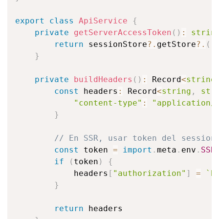
export
class
ApiService
{
private
getServerAccessToken
(
)
:
strin
return
 sessionStore
?.
getStore
?.
(
)
}
private
buildHeaders
(
)
:
 Record
<
string
const
 headers
:
 Record
<
string
,
str
"content-type"
:
"application/
}
// En SSR, usar token del session
const
 token 
=
import
.
meta
.
env
.
SSR
if
(
token
)
{
            headers
[
"authorization"
]
=
`
B
}
return
 headers
