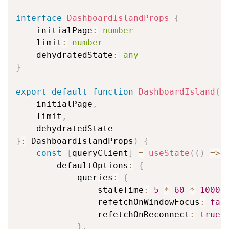
interface
DashboardIslandProps
{
    initialPage
:
number
    limit
:
number
    dehydratedState
:
any
}
export
default
function
DashboardIsland
(
{
    initialPage
,
    limit
,
}
:
 DashboardIslandProps
)
{
const
[
queryClient
]
=
useState
(
(
)
=>
        defaultOptions
:
{
            queries
:
{
                staleTime
:
5
*
60
*
1000
,
                refetchOnWindowFocus
:
fal
                refetchOnReconnect
:
true
,
}
,