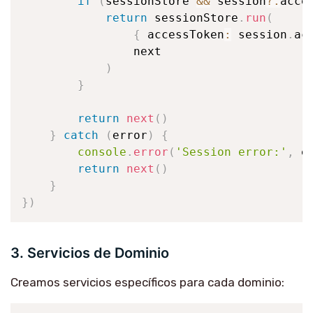
if
(
sessionStore 
&&
 session
?.
acce
return
 sessionStore
.
run
(
{
 accessToken
:
 session
.
ac
                next

)
}
return
next
(
)
}
catch
(
error
)
{
console
.
error
(
'Session error:'
,
 e
return
next
(
)
}
}
)
3. Servicios de Dominio
Creamos servicios específicos para cada dominio: