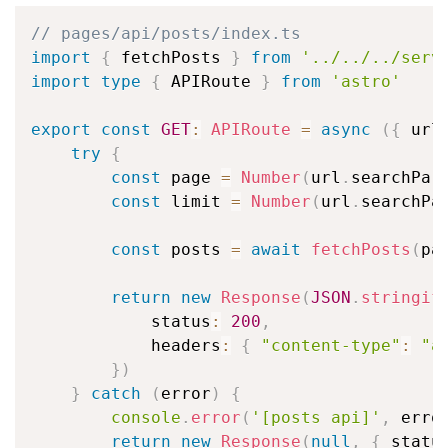
// pages/api/posts/index.ts
import
{
 fetchPosts 
}
from
'../../../serv
import
type
{
 APIRoute 
}
from
'astro'
export
const
GET
:
APIRoute
=
async
(
{
 url
try
{
const
 page 
=
Number
(
url
.
searchPar
const
 limit 
=
Number
(
url
.
searchPa
const
 posts 
=
await
fetchPosts
(
pa
return
new
Response
(
JSON
.
stringif
            status
:
200
,
            headers
:
{
"content-type"
:
"a
}
)
}
catch
(
error
)
{
console
.
error
(
'[posts api]'
,
 erro
return
new
Response
(
null
,
{
 statu