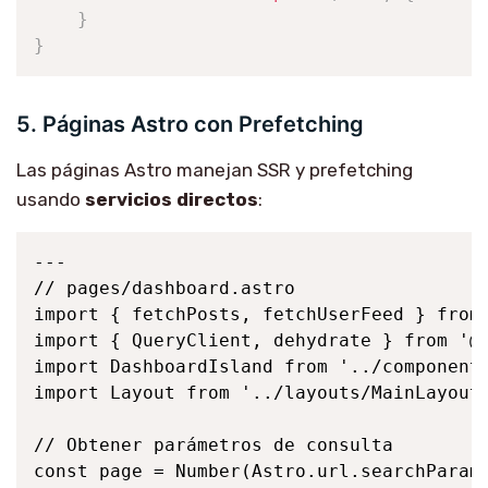
}
}
5. Páginas Astro con Prefetching
Las páginas Astro manejan SSR y prefetching
usando
servicios directos
:
---

// pages/dashboard.astro

import { fetchPosts, fetchUserFeed } from 
import { QueryClient, dehydrate } from '@t
import DashboardIsland from '../components
import Layout from '../layouts/MainLayout.
// Obtener parámetros de consulta

const page = Number(Astro.url.searchParams