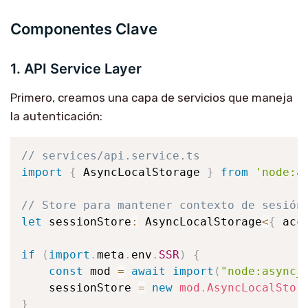
Componentes Clave
1. API Service Layer
Primero, creamos una capa de servicios que maneja
la autenticación:
// services/api.service.ts
import
{
 AsyncLocalStorage 
}
from
'node:a
// Store para mantener contexto de sesión
let
 sessionStore
:
 AsyncLocalStorage
<
{
 acc
if
(
import
.
meta
.
env
.
SSR
)
{
const
 mod 
=
await
import
(
"node:async_
    sessionStore 
=
new
mod
.
AsyncLocalStor
}