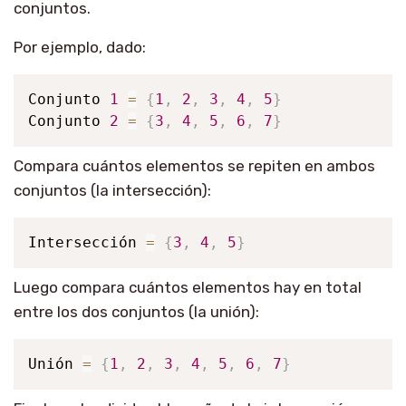
conjuntos.
Por ejemplo, dado:
Conjunto 
1
=
{
1
,
2
,
3
,
4
,
5
}
Conjunto 
2
=
{
3
,
4
,
5
,
6
,
7
}
Compara cuántos elementos se repiten en ambos
conjuntos (la intersección):
Intersección 
=
{
3
,
4
,
5
}
Luego compara cuántos elementos hay en total
entre los dos conjuntos (la unión):
Unión 
=
{
1
,
2
,
3
,
4
,
5
,
6
,
7
}