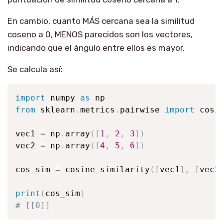
En cambio, cuanto MÁS cercana sea la similitud
coseno a 0, MENOS parecidos son los vectores,
indicando que el ángulo entre ellos es mayor.
Se calcula así:
import
 numpy 
as
from
 sklearn
.
metrics
.
pairwise 
import
 cosin
vec1 
=
 np
.
array
(
[
1
,
2
,
3
]
)
vec2 
=
 np
.
array
(
[
4
,
5
,
6
]
)
cos_sim 
=
 cosine_similarity
(
[
vec1
]
,
[
vec2
print
(
cos_sim
)
# [[0]]