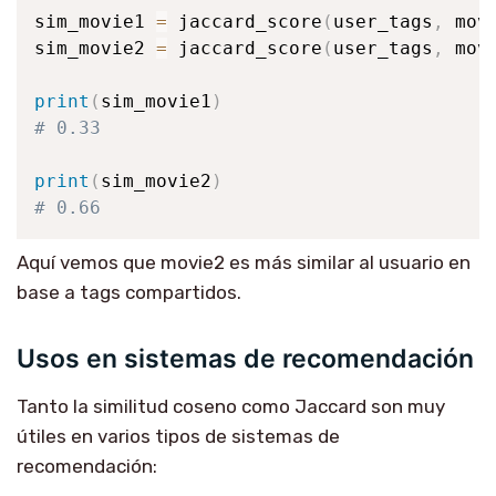
sim_movie1 
=
 jaccard_score
(
user_tags
,
 mov
sim_movie2 
=
 jaccard_score
(
user_tags
,
 mov
print
(
sim_movie1
)
# 0.33
print
(
sim_movie2
)
# 0.66
Aquí vemos que movie2 es más similar al usuario en
base a tags compartidos.
Usos en sistemas de recomendación
Tanto la similitud coseno como Jaccard son muy
útiles en varios tipos de sistemas de
recomendación: