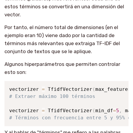
estos términos se convertirá en una dimensión del
vector.
Por tanto, el número total de dimensiones (en el
ejemplo eran 10) viene dado por la cantidad de
términos más relevantes que extraiga TF-IDF del
conjunto de textos que se le aplique.
Algunos hiperparámetros que permiten controlar
esto son:
vectorizer 
=
 TfidfVectorizer
(
max_features
# Extraer máximo 100 términos
vectorizer 
=
 TfidfVectorizer
(
min_df
=
5
,
 ma
# Términos con frecuencia entre 5 y 95% d
Y al hablar de "términos" me refiero a las palabras