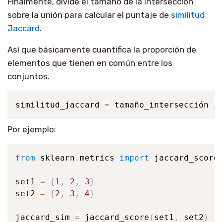
Finalmente, divide el tamaño de la intersección
sobre la unión para calcular el puntaje de
similitud
Jaccard
.
Así que básicamente cuantifica la proporción de
elementos que tienen en común entre los
conjuntos.
similitud_jaccard 
=
 tamaño_intersección 
/
Por ejemplo:
from
 sklearn
.
metrics 
import
 jaccard_score

set1 
=
{
1
,
2
,
3
}
set2 
=
{
2
,
3
,
4
}
jaccard_sim 
=
 jaccard_score
(
set1
,
 set2
)