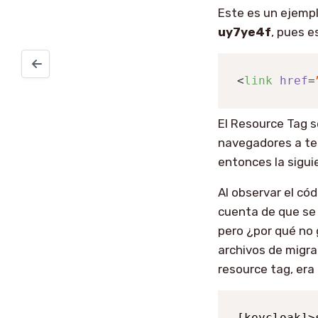
Este es un ejempl
uy7ye4f
, pues e
Haciendo que la barra de tu mac se muestre o oculte ráp
<
link
href
=
El Resource Tag s
navegadores a ten
entonces la sigui
Al observar el có
cuenta de que se 
pero ¿por qué no
archivos de migrac
resource tag, era
[keycloak]>