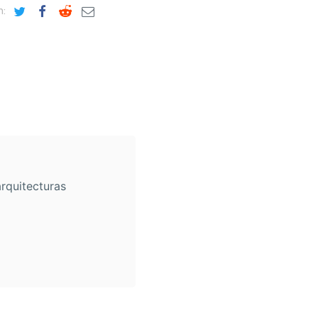
n:
arquitecturas