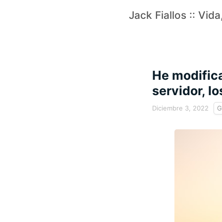
Jack Fiallos :: Vid
He modifica
servidor, l
Diciembre 3, 2022
G