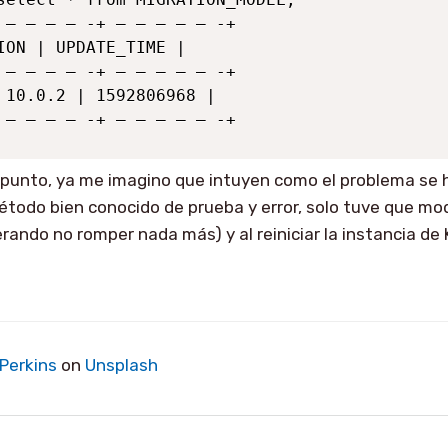
 — — — — -+ — — — — — -+

ION | UPDATE_TIME |

 — — — — -+ — — — — — -+

 10.0.2 | 1592806968 |

 — — — — -+ — — — — — -+
e punto, ya me imagino que intuyen como el problema se h
todo bien conocido de prueba y error, solo tuve que modi
erando no romper nada más) y al reiniciar la instancia de 
Perkins
on
Unsplash