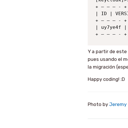
+ — — — - +
| ID | VERS
+ — — — - +
| uy7ye4f |
+ — — — - +
Y a partir de est
pues usando el mé
la migración (esp
Happy coding! :D
Photo by
Jeremy 