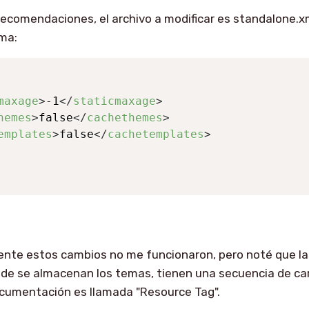
recomendaciones, el archivo a modificar es standalone.x
rma:
maxage
>
-1
</
staticmaxage
>
hemes
>
false
</
cachethemes
>
emplates
>
false
</
cachetemplates
>
te estos cambios no me funcionaron, pero noté que l
nde se almacenan los temas, tienen una secuencia de ca
ocumentación es llamada "Resource Tag".