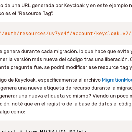
o de una URL generada por Keycloak y en este ejemplo n
so es el "Resource Tag".
ido
”/auth/resources/uy7ye4f/account/keycloak.v2/
e genera durante cada migración, lo que hace que evite y
er la versión más nueva del código tras una liberación, 
ente pregunta fue, se podrá modificar ese resource tag 
digo de Keycloak, específicamente el archivo
MigrationMo
genera una nueva etiqueta de recurso durante la migrac
 generar una nueva etiqueta yo mismo? Viendo un poco m
ión, noté que en el registro de la base de datos el código
 algo como:
select * from MIGRATION_MODEL;
