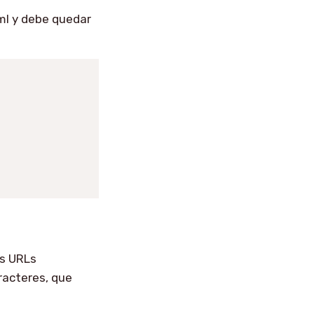
ml y debe quedar
as URLs
racteres, que