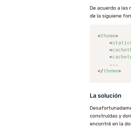
De acuerdo a las 
de la siguiene fo
<
theme
>
<
static
<
cachet
<
cachet
</
theme
>
La solución
Desafortunadamen
construídas y do
encontré en la d