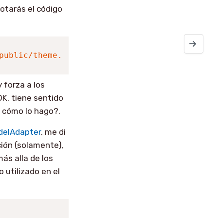
otarás el código
Puppeteer 
public/theme.css”
rel
=
”stylesheet”
>
 forza a los
OK, tiene sentido
y cómo lo hago?.
delAdapter
, me di
ión (solamente),
ás alla de los
 utilizado en el