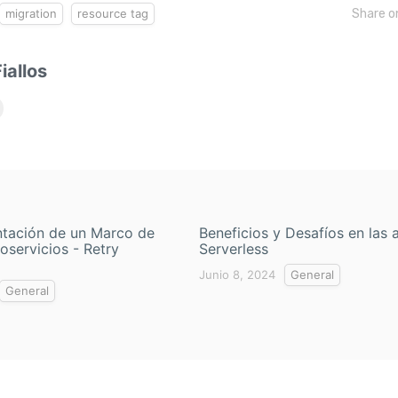
migration
resource tag
Share o
iallos
tación de un Marco de
Beneficios y Desafíos en las 
oservicios - Retry
Serverless
Junio 8, 2024
General
General