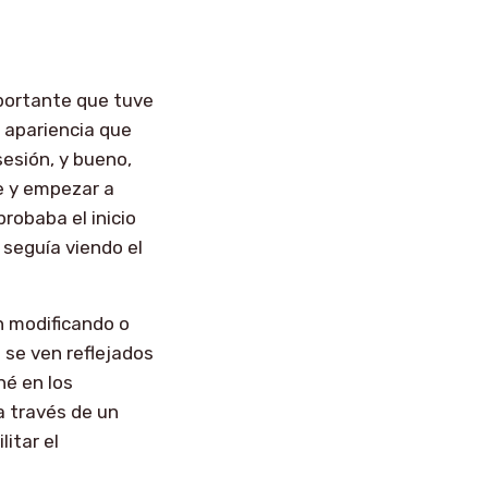
mportante que tuve
 apariencia que
sesión, y bueno,
se y empezar a
robaba el inicio
 seguía viendo el
n modificando o
 se ven reflejados
hé en los
a través de un
itar el