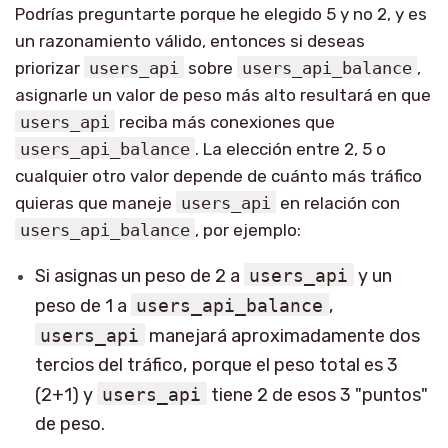
Podrías preguntarte porque he elegido 5 y no 2, y es
un razonamiento válido, entonces si deseas
priorizar
users_api
sobre
users_api_balance
,
asignarle un valor de peso más alto resultará en que
users_api
reciba más conexiones que
users_api_balance
. La elección entre 2, 5 o
cualquier otro valor depende de cuánto más tráfico
quieras que maneje
users_api
en relación con
users_api_balance
, por ejemplo:
Si asignas un peso de 2 a
users_api
y un
peso de 1 a
users_api_balance
,
users_api
manejará aproximadamente dos
tercios del tráfico, porque el peso total es 3
(2+1) y
users_api
tiene 2 de esos 3 "puntos"
de peso.