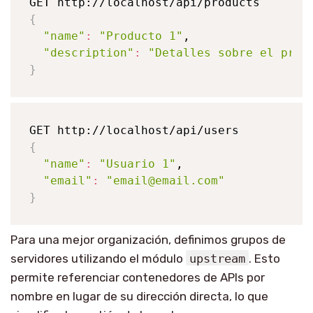
{
"name"
:
"Producto 1"
,

"description"
:
"Detalles sobre el prod
}
{
"name"
:
"Usuario 1"
,

"email"
:
"email@email.com"
}
Para una mejor organización, definimos grupos de
servidores utilizando el módulo
upstream
. Esto
permite referenciar contenedores de APIs por
nombre en lugar de su dirección directa, lo que