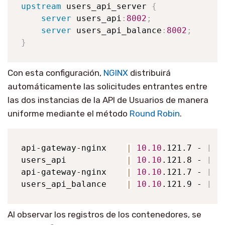
upstream
 users_api_server 
{
server
 users_api
:
8002
;
server
 users_api_balance
:
8002
;
}
Con esta configuración,
NGINX
distribuirá
automáticamente las solicitudes entrantes entre
las dos instancias de la API de Usuarios de manera
uniforme mediante el método
Round Robin
.
api-gateway-nginx    
|
10.10
.121.7 - 
[
25
users_api            
|
10.10
.121.8 - 
[
25
api-gateway-nginx    
|
10.10
.121.7 - 
[
25
users_api_balance    
|
10.10
.121.9 - 
[
25
Al observar los registros de los contenedores, se