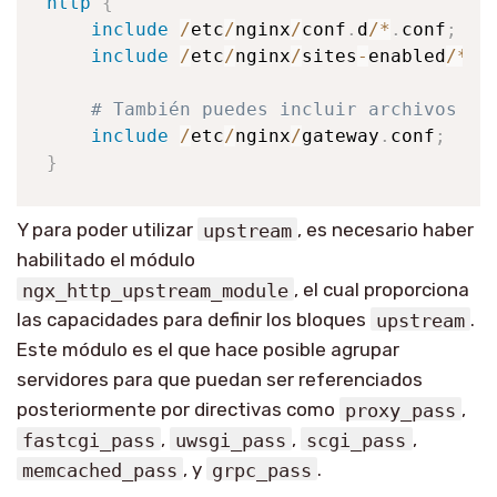
http
{
include
/
etc
/
nginx
/
conf
.
d
/
*
.
conf
;
#
include
/
etc
/
nginx
/
sites
-
enabled
/
*
;
# También puedes incluir archivos es
include
/
etc
/
nginx
/
gateway
.
conf
;
# 
}
Y para poder utilizar
upstream
, es necesario haber
habilitado el módulo
ngx_http_upstream_module
, el cual proporciona
las capacidades para definir los bloques
upstream
.
Este módulo es el que hace posible agrupar
servidores para que puedan ser referenciados
posteriormente por directivas como
proxy_pass
,
fastcgi_pass
,
uwsgi_pass
,
scgi_pass
,
memcached_pass
, y
grpc_pass
.