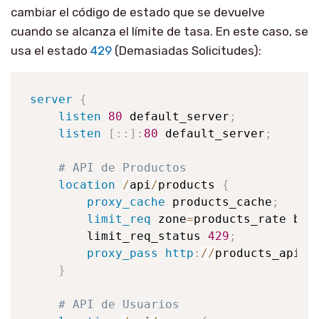
cambiar el código de estado que se devuelve
cuando se alcanza el límite de tasa. En este caso, se
usa el estado
429
(Demasiadas Solicitudes):
server
{
listen
80
 default_server
;
listen
[
:
:
]
:
80
 default_server
;
# API de Productos
location
/
api
/
products 
{
proxy_cache
 products_cache
;
limit_req
 zone
=
products_rate bur
        limit_req_status 
429
;
proxy_pass
http
:
/
/
products_api_s
}
# API de Usuarios