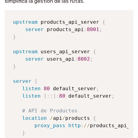
simplifica la gestión de las rutas.
upstream
 products_api_server 
{
server
 products_api
:
8001
;
}
upstream
 users_api_server 
{
server
 users_api
:
8002
;
}
server
{
listen
80
 default_server
;
listen
[
:
:
]
:
80
 default_server
;
# API de Productos
location
/
api
/
products 
{
proxy_pass
http
:
/
/
products_api_se
}