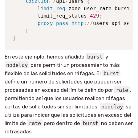
location
/
api
/
users 
{
limit_req
 zone
=
user_rate burst
=
1
        limit_req_status 
429
;
proxy_pass
http
:
/
/
users_api_serv
}
}
En este ejemplo, hemos añadido
burst
y
nodelay
para permitir un procesamiento más
flexible de las solicitudes en ráfagas. El
burst
define un número de solicitudes que pueden ser
procesadas en exceso del límite definido por
rate
,
permitiendo así que los usuarios realicen ráfagas
cortas de solicitudes sin ser limitados.
nodelay
se
utiliza para indicar que las solicitudes en exceso del
límite de
rate
pero dentro de
burst
no deben ser
retrasadas.