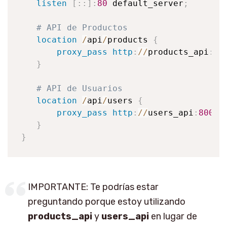
listen
[
:
:
]
:
80
 default_server
;
# API de Productos
location
/
api
/
products 
{
proxy_pass
http
:
/
/
products_api
:
80
}
# API de Usuarios
location
/
api
/
users 
{
proxy_pass
http
:
/
/
users_api
:
8002
;
}
}
IMPORTANTE: Te podrías estar
preguntando porque estoy utilizando
products_api
y
users_api
en lugar de