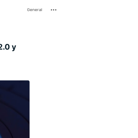
General
2.0 y