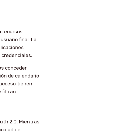
a recursos
suario final. La
plicaciones
 credenciales.
ios conceder
ión de calendario
 acceso tienen
filtran.
uth 2.0. Mientras
acidad de