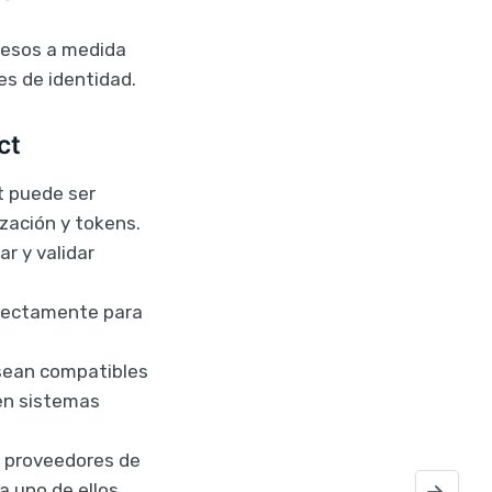
ccesos a medida
es de identidad.
ct
t puede ser
zación y tokens.
r y validar
rrectamente para
 sean compatibles
en sistemas
os proveedores de
 uno de ellos.
Trabajando