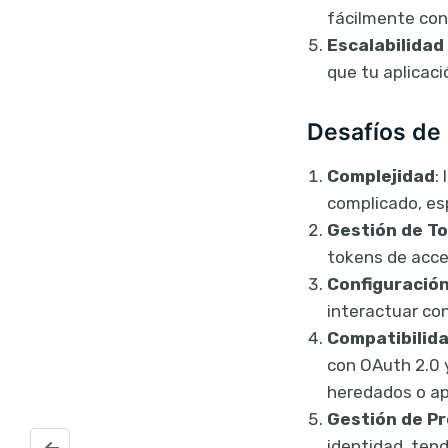
fácilmente con 
Escalabilidad 
que tu aplicaci
Desafíos de
Complejidad
:
complicado, es
Gestión de T
tokens de acce
Configuración 
interactuar co
Compatibilid
con OAuth 2.0 
heredados o ap
Gestión de P
identidad, tend
WebSocket, Comunicación en tiempo real