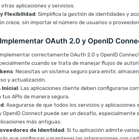
otras aplicaciones y servicios.
y Flexibilidad
: Simplifica la gestión de identidades y a
ón crece, sin importar el número de usuarios o proveedor
 Implementar OAuth 2.0 y OpenID Conne
 Implementar correctamente OAuth 2.0 y OpenID Connec
pecialmente cuando se trata de manejar flujos de autori
okens
: Necesitas un sistema seguro para emitir, almacena
so y actualización.
Inicial
: Las aplicaciones cliente deben configurarse co
n tus APIs de manera segura.
ad
: Asegurarse de que todos los servicios y aplicaciones
y OpenID Connect puede ser un desafío, especialmente 
licaciones más antiguas.
roveedores de Identidad
: Si tu aplicación admite vari
rás que configurar y mantener las integraciones con cada