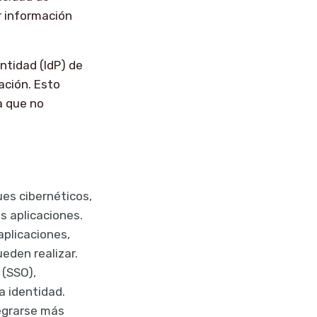
er información
ntidad (IdP) de
ación. Esto
a que no
ues cibernéticos,
s aplicaciones.
aplicaciones,
den realizar.
o (SSO),
a identidad.
tegrarse más