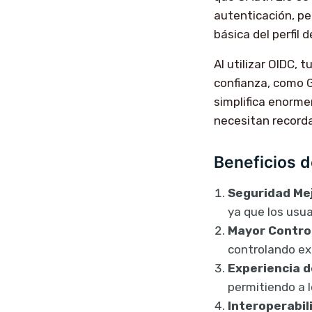
autenticación, per
básica del perfil d
Al utilizar OIDC,
confianza, como G
simplifica enorme
necesitan recorda
Beneficios 
Seguridad Me
ya que los usu
Mayor Contro
controlando ex
Experiencia d
permitiendo a l
Interoperabil