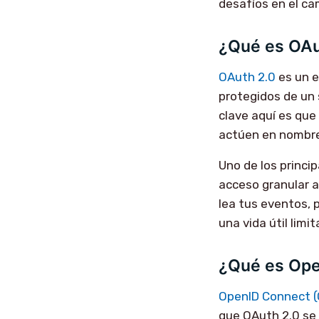
desafíos en el ca
¿Qué es OAu
OAuth 2.0
es un e
protegidos de un 
clave aquí es que
actúen en nombre
Uno de los princi
acceso granular a
lea tus eventos, 
una vida útil limi
¿Qué es Op
OpenID Connect (
que OAuth 2.0 se 