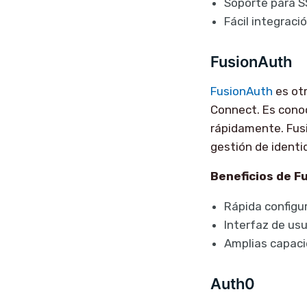
Soporte para S
Fácil integraci
FusionAuth
FusionAuth
es ot
Connect. Es conoc
rápidamente. Fusi
gestión de identi
Beneficios de F
Rápida configur
Interfaz de usu
Amplias capaci
Auth0