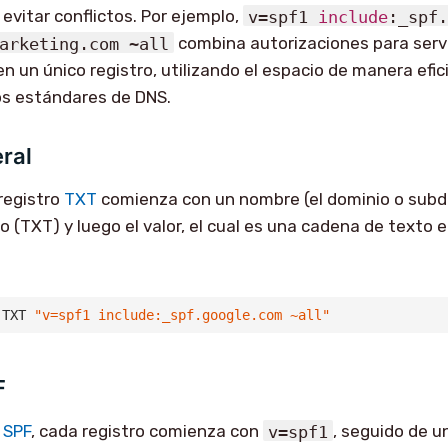
 evitar conflictos. Por ejemplo,
v=spf1
include
:_spf
arketing.com ~all
combina autorizaciones para serv
n un único registro, utilizando el espacio de manera efic
os estándares de DNS.
ral
 registro
TXT
comienza con un nombre (el dominio o subd
ro (TXT) y luego el valor, el cual es una cadena de texto e
 TXT 
"v=spf1 include:_spf.google.com ~all"
F
e
SPF
, cada registro comienza con
v=spf1
, seguido de u