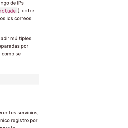
ango de IPs
nclude
), entre
os los correos
adir múltiples
separadas por
, como se
rentes servicios;
nico registro por
para la