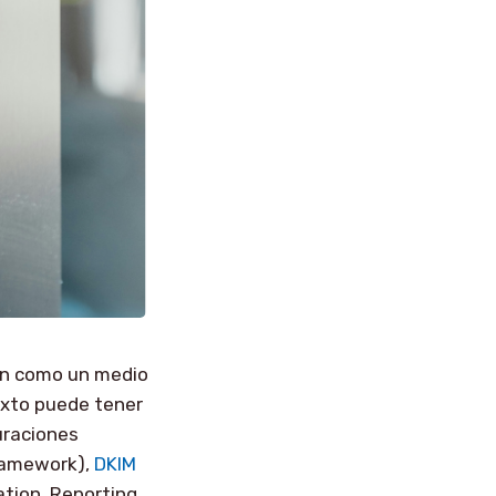
ven como un medio
exto puede tener
uraciones
ramework),
DKIM
tion, Reporting,