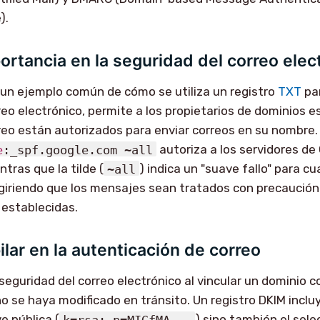
).
ortancia en la seguridad del correo elec
s un ejemplo común de cómo se utiliza un registro
TXT
par
reo electrónico, permite a los propietarios de dominios e
reo están autorizados para enviar correos en su nombre.
e
:_spf.google.com ~all
autoriza a los servidores de
ntras que la tilde (
~all
) indica un "suave fallo" para cu
giriendo que los mensajes sean tratados con precaución
 establecidas.
ilar en la autenticación de correo
 seguridad del correo electrónico al vincular un dominio 
 se haya modificado en tránsito. Un registro DKIM inclu
ve pública (
k=rsa; p=MIGfMA...
) sino también el sele