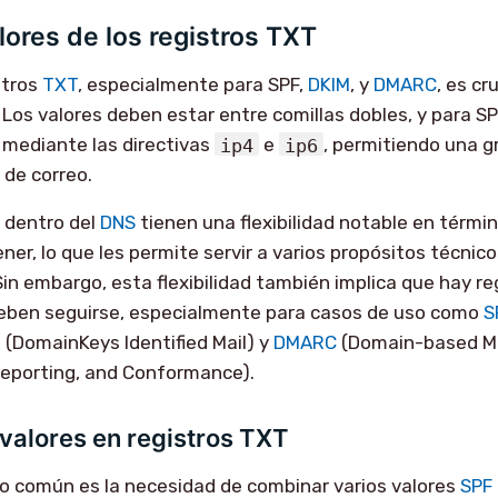
alores de los registros TXT
stros
TXT
, especialmente para SPF,
DKIM
, y
DMARC
, es cru
 Los valores deben estar entre comillas dobles, y para SPF
 mediante las directivas
ip4
e
ip6
, permitiendo una g
o de correo.
dentro del
DNS
tienen una flexibilidad notable en términ
er, lo que les permite servir a varios propósitos técnico
Sin embargo, esta flexibilidad también implica que hay re
deben seguirse, especialmente para casos de uso como
S
M
(DomainKeys Identified Mail) y
DMARC
(Domain-based M
Reporting, and Conformance).
alores en registros TXT
o común es la necesidad de combinar varios valores
SPF