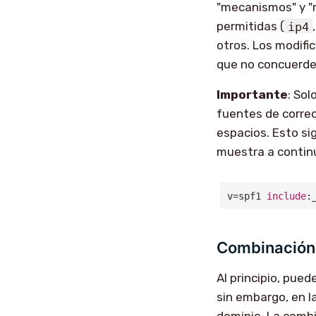
"mecanismos" y "
permitidas (
ip4
otros. Los modif
que no concuerde
Importante
: Sol
fuentes de correo
espacios. Esto si
muestra a contin
v=spf1 
include
:
Combinación 
Al principio, pued
sin embargo, en l
dominio. La combin