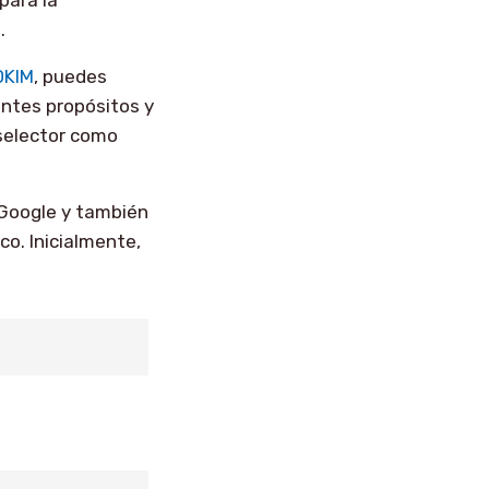
.
DKIM
, puedes
ntes propósitos y
 selector como
e Google y también
co. Inicialmente,