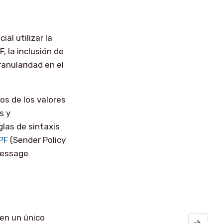
cial utilizar la
, la inclusión de
ranularidad en el
os de los valores
s y
glas de sintaxis
PF
(Sender Policy
essage
en un único
Las Redes S