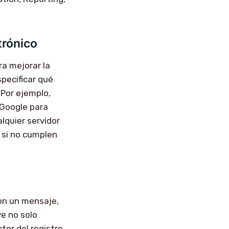
trónico
a mejorar la
specificar qué
 Por ejemplo,
 Google para
alquier servidor
 si no cumplen
con un mensaje,
ye no solo
ctor del registro