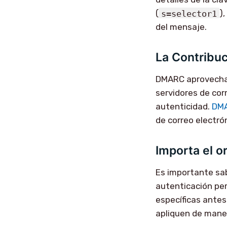
(
s=selector1
),
del mensaje.
La Contribu
DMARC aprovech
servidores de cor
autenticidad.
DM
de correo electró
Importa el o
Es importante sab
autenticación per 
específicas antes
apliquen de maner