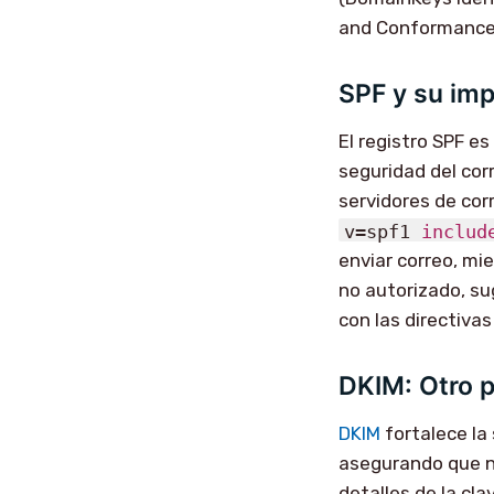
and Conformance
SPF y su imp
El registro SPF e
seguridad del cor
servidores de cor
v=spf1
includ
enviar correo, mie
no autorizado, su
con las directivas
DKIM: Otro p
DKIM
fortalece la
asegurando que no
detalles de la cla