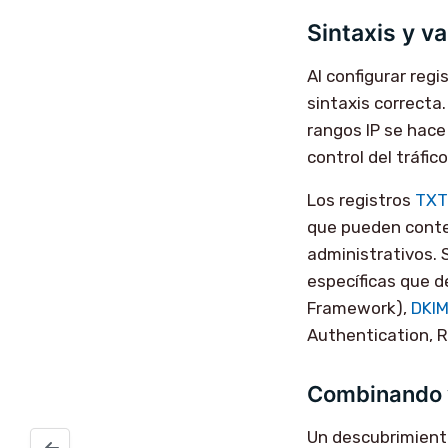
Sintaxis y v
Al configurar regi
sintaxis correcta.
rangos IP se hace
control del tráfic
Los registros
TXT
que pueden conten
administrativos. 
específicas que 
Framework),
DKI
Authentication, 
Combinando v
Un descubrimient
Fallo en la actualizacion de rkhunter