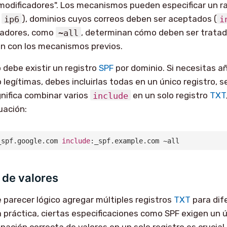
modificadores". Los mecanismos pueden especificar un r
,
ip6
), dominios cuyos correos deben ser aceptados (
i
icadores, como
~all
, determinan cómo deben ser tratad
n con los mecanismos previos.
o debe existir un registro
SPF
por dominio. Si necesitas añ
 legítimas, debes incluirlas todas en un único registro, 
gnifica combinar varios
include
en un solo registro
TXT
uación:
_spf.google.com 
include
:_spf.example.com ~all
de valores
e parecer lógico agregar múltiples registros
TXT
para dife
a práctica, ciertas especificaciones como SPF exigen un ú
ación correcta de valores en un solo registro es crucial 