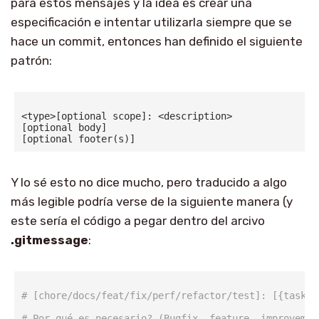
para estos mensajes y la idea es crear una
especificación e intentar utilizarla siempre que se
hace un commit, entonces han definido el siguiente
patrón:
<
type
>[optional scope]: <description>

[optional body]

Y lo sé esto no dice mucho, pero traducido a algo
más legible podría verse de la siguiente manera (y
este sería el código a pegar dentro del arcivo
.gitmessage
:
# [chore/docs/feat/fix/perf/refactor/test]: [{task_i
# Por qué es necesario? (Bugfix, feature, improvemen