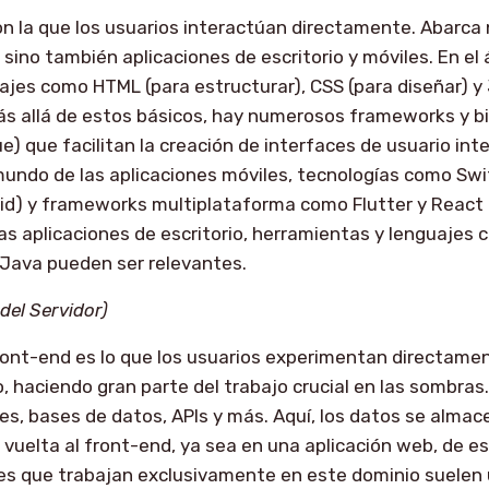
on la que los usuarios interactúan directamente. Abarca 
 sino también aplicaciones de escritorio y móviles. En el
jes como HTML (para estructurar), CSS (para diseñar) y 
ás allá de estos básicos, hay numerosos frameworks y bib
e) que facilitan la creación de interfaces de usuario int
mundo de las aplicaciones móviles, tecnologías como Swif
oid) y frameworks multiplataforma como Flutter y React 
as aplicaciones de escritorio, herramientas y lenguajes 
 Java pueden ser relevantes.
del Servidor)
ront-end es lo que los usuarios experimentan directamen
o, haciendo gran parte del trabajo crucial en las sombras
res, bases de datos, APIs y más. Aquí, los datos se alma
 vuelta al front-end, ya sea en una aplicación web, de esc
es que trabajan exclusivamente en este dominio suelen 