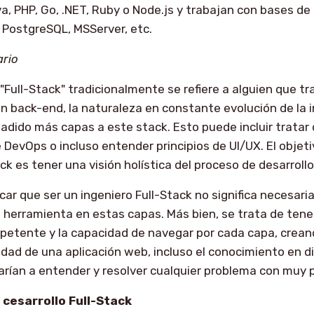
, PHP, Go, .NET, Ruby o Node.js y trabajan con bases d
PostgreSQL, MSServer, etc.
ario
 "Full-Stack" tradicionalmente se refiere a alguien que t
 back-end, la naturaleza en constante evolución de la i
adido más capas a este stack. Esto puede incluir tratar 
e DevOps o incluso entender principios de UI/UX. El objet
ck es tener una visión holística del proceso de desarroll
car que ser un ingeniero Full-Stack no significa necesa
 herramienta en estas capas. Más bien, se trata de tene
etente y la capacidad de navegar por cada capa, crean
idad de una aplicación web, incluso el conocimiento en d
rían a entender y resolver cualquier problema con muy p
 cesarrollo Full-Stack