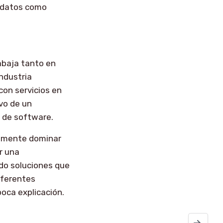
e datos como
rabaja tanto en
ndustria
con servicios en
ivo de un
o de software.
riamente dominar
r una
do soluciones que
iferentes
oca explicación.
Validando 