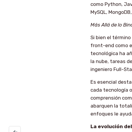
como Python, Java
MySQL, MongoDB, 
Más Allá de lo Bin
Si bien el término
front-end como en
tecnológica ha añ
la nube, tareas d
ingeniero Full-Sta
Es esencial desta
cada tecnología o
comprensión comp
abarquen la total
enfoques le ayuda
La evolución del
Manejando la renovación de tokens en APIs con Axios