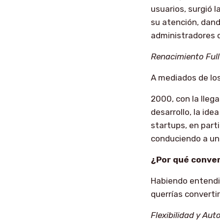
usuarios, surgió 
su atención, dand
administradores 
Renacimiento Ful
A mediados de lo
2000, con la lleg
desarrollo, la id
startups, en part
conduciendo a un
¿Por qué conver
Habiendo entendid
querrías converti
Flexibilidad y Au