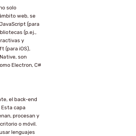
no solo
 ámbito web, se
JavaScript (para
liotecas (p.ej.,
eractivas y
t (para iOS),
Native, son
como Electron, C#
te, el back-end
. Esta capa
cenan, procesan y
ritorio o móvil.
usar lenguajes