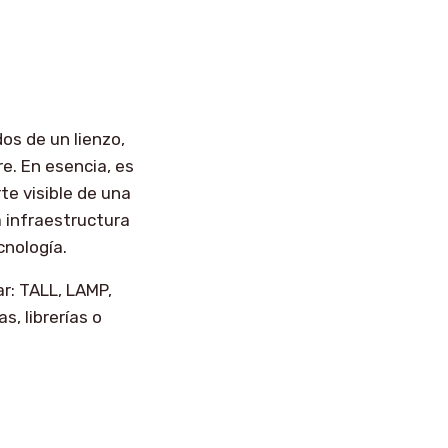
os de un lienzo,
e. En esencia, es
te visible de una
a infraestructura
cnología.
r: TALL, LAMP,
, librerías o