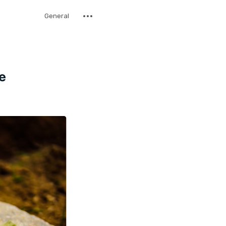
General
e