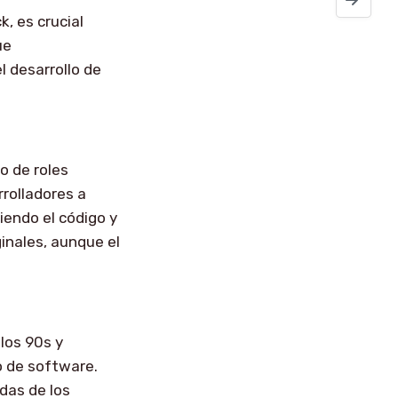
, es crucial
ue
l desarrollo de
to de roles
rrolladores a
endo el código y
ginales, aunque el
los 90s y
lo de software.
das de los