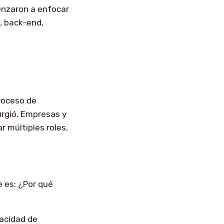
menzaron a enfocar
, back-end,
roceso de
urgió. Empresas y
 múltiples roles,
 es: ¿Por qué
pacidad de