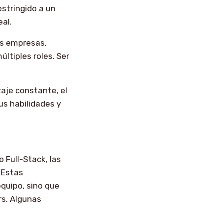
estringido a un
eal.
as empresas,
tiples roles. Ser
zaje constante, el
us habilidades y
 Full-Stack, las
 Estas
equipo, sino que
rs. Algunas