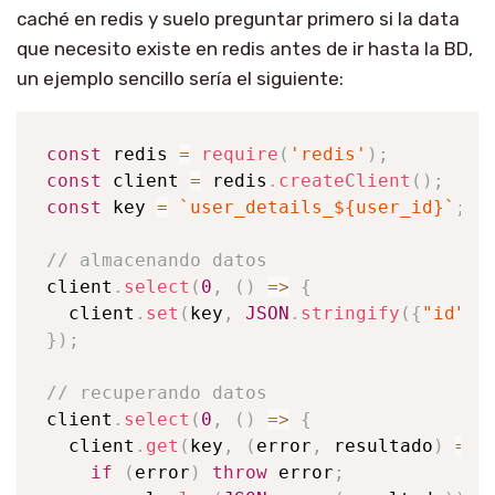
caché en redis y suelo preguntar primero si la data
que necesito existe en redis antes de ir hasta la BD,
un ejemplo sencillo sería el siguiente:
const
 redis 
=
require
(
'redis'
)
;
const
 client 
=
 redis
.
createClient
(
)
;
const
 key 
=
`
user_details_
${
user_id
}
`
;
/
// almacenando datos
client
.
select
(
0
,
(
)
=>
{
  client
.
set
(
key
,
JSON
.
stringify
(
{
"id"
:
1
}
)
;
// recuperando datos
client
.
select
(
0
,
(
)
=>
{
  client
.
get
(
key
,
(
error
,
 resultado
)
=>
if
(
error
)
throw
 error
;