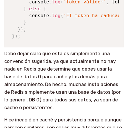
console
.
log
(
'Token válido:'
,
 token
}
else
{
console
.
log
(
'El token ha caducado.
}
}
)
;
}
)
;
Debo dejar claro que esta es simplemente una
convención sugerida, ya que actualmente no hay
nada en Redis que determine que debes usar la
base de datos 0 para caché y las demás para
almacenamiento. De hecho, muchas instalaciones
de Redis simplemente usan una base de datos (por
lo general, DB 0) para todos sus datos, ya sean de
caché o persistentes.
Hice incapié en caché y persistencia porque aunque
parecen similares, son cosas muy diferentes que se