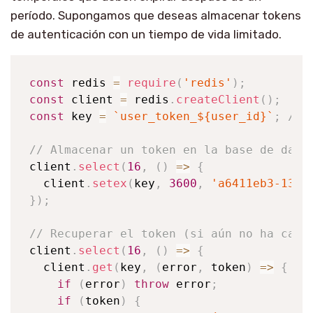
período. Supongamos que deseas almacenar tokens
de autenticación con un tiempo de vida limitado.
const
 redis 
=
require
(
'redis'
)
;
const
 client 
=
 redis
.
createClient
(
)
;
const
 key 
=
`
user_token_
${
user_id
}
`
;
// 
// Almacenar un token en la base de dato
client
.
select
(
16
,
(
)
=>
{
  client
.
setex
(
key
,
3600
,
'a6411eb3-135f
}
)
;
// Recuperar el token (si aún no ha cadu
client
.
select
(
16
,
(
)
=>
{
  client
.
get
(
key
,
(
error
,
 token
)
=>
{
if
(
error
)
throw
 error
;
if
(
token
)
{