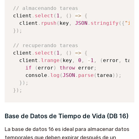
// almacenando tareas
client
.
select
(
1
,
(
)
=>
{
  client
.
rpush
(
key
,
JSON
.
stringify
(
{
"id"
}
)
;
// recuperando tareas
client
.
select
(
1
,
(
)
=>
{
  client
.
lrange
(
key
,
0
,
-
1
,
(
error
,
 tare
if
(
error
)
throw
 error
;
console
.
log
(
JSON
.
parse
(
tarea
)
)
;
}
)
;
}
)
;
Base de Datos de Tiempo de Vida (DB 16)
La base de datos 16 es ideal para almacenar datos
temporales que deben expirar después de un