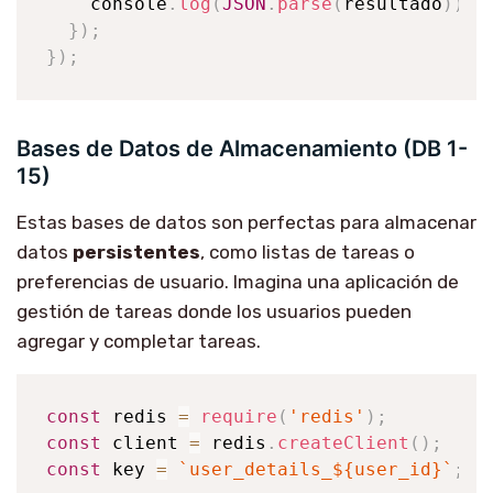
console
.
log
(
JSON
.
parse
(
resultado
)
)
;
}
)
;
}
)
;
Bases de Datos de Almacenamiento (DB 1-
15)
Estas bases de datos son perfectas para almacenar
datos
persistentes
, como listas de tareas o
preferencias de usuario. Imagina una aplicación de
gestión de tareas donde los usuarios pueden
agregar y completar tareas.
const
 redis 
=
require
(
'redis'
)
;
const
 client 
=
 redis
.
createClient
(
)
;
const
 key 
=
`
user_details_
${
user_id
}
`
;
/