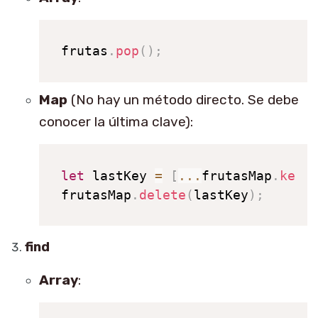
frutas
.
pop
(
)
;
Map
(No hay un método directo. Se debe
conocer la última clave):
let
 lastKey 
=
[
...
frutasMap
.
keys
frutasMap
.
delete
(
lastKey
)
;
find
Array
: