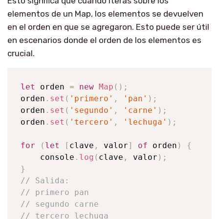
Esto significa que cuando iteras sobre los
elementos de un Map, los elementos se devuelven
en el orden en que se agregaron. Esto puede ser útil
en escenarios donde el orden de los elementos es
crucial.
let
 orden 
=
new
Map
(
)
;
orden
.
set
(
'primero'
,
'pan'
)
;
orden
.
set
(
'segundo'
,
'carne'
)
;
orden
.
set
(
'tercero'
,
'lechuga'
)
;
for
(
let
[
clave
,
 valor
]
of
 orden
)
{
console
.
log
(
clave
,
 valor
)
;
}
// Salida:
// primero pan
// segundo carne
// tercero lechuga