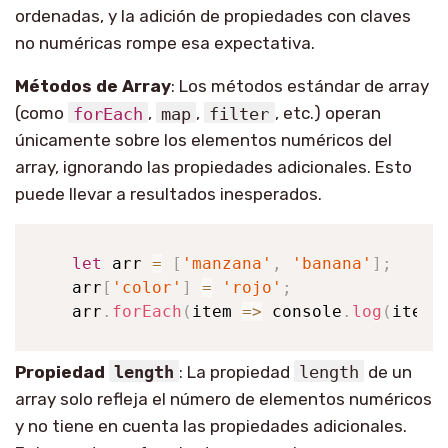
ordenadas, y la adición de propiedades con claves
no numéricas rompe esa expectativa.
Métodos de Array
: Los métodos estándar de array
(como
forEach
,
map
,
filter
, etc.) operan
únicamente sobre los elementos numéricos del
array, ignorando las propiedades adicionales. Esto
puede llevar a resultados inesperados.
let
 arr 
=
[
'manzana'
,
'banana'
]
;
   arr
[
'color'
]
=
'rojo'
;
   arr
.
forEach
(
item
=>
console
.
log
(
item
)
Propiedad
length
: La propiedad
length
de un
array solo refleja el número de elementos numéricos
y no tiene en cuenta las propiedades adicionales.