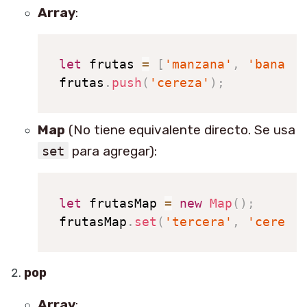
Array
:
let
 frutas 
=
[
'manzana'
,
'banana
frutas
.
push
(
'cereza'
)
;
Map
(No tiene equivalente directo. Se usa
set
para agregar):
let
 frutasMap 
=
new
Map
(
)
;
frutasMap
.
set
(
'tercera'
,
'cereza
pop
Array
: