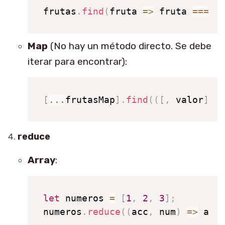
frutas
.
find
(
fruta
=>
 fruta 
===
'
Map
(No hay un método directo. Se debe
iterar para encontrar):
[
...
frutasMap
]
.
find
(
(
[
,
 valor
]
)
reduce
Array
:
let
 numeros 
=
[
1
,
2
,
3
]
;
numeros
.
reduce
(
(
acc
,
 num
)
=>
 acc