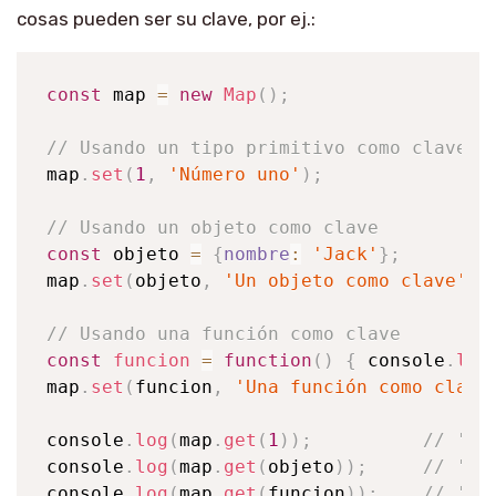
cosas pueden ser su clave, por ej.:
const
 map 
=
new
Map
(
)
;
// Usando un tipo primitivo como clave
map
.
set
(
1
,
'Número uno'
)
;
// Usando un objeto como clave
const
 objeto 
=
{
nombre
:
'Jack'
}
;
map
.
set
(
objeto
,
'Un objeto como clave'
)
;
// Usando una función como clave
const
funcion
=
function
(
)
{
console
.
log
map
.
set
(
funcion
,
'Una función como clave
console
.
log
(
map
.
get
(
1
)
)
;
// 'Nú
console
.
log
(
map
.
get
(
objeto
)
)
;
// 'Un
console
.
log
(
map
.
get
(
funcion
)
)
;
// 'Un