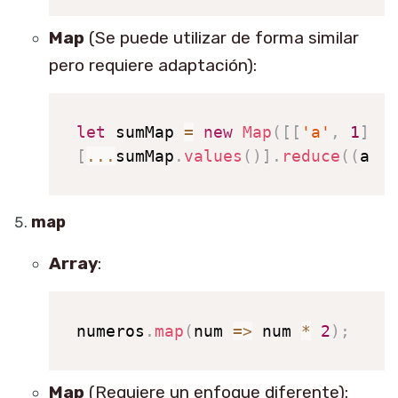
Map
(Se puede utilizar de forma similar
pero requiere adaptación):
let
 sumMap 
=
new
Map
(
[
[
'a'
,
1
]
,
[
...
sumMap
.
values
(
)
]
.
reduce
(
(
acc
map
Array
:
numeros
.
map
(
num
=>
 num 
*
2
)
;
Map
(Requiere un enfoque diferente):