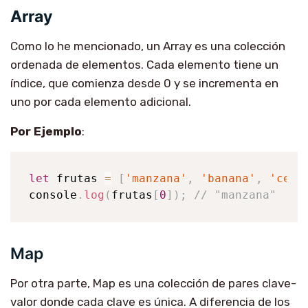
Array
Como lo he mencionado, un Array es una colección
ordenada de elementos. Cada elemento tiene un
índice, que comienza desde 0 y se incrementa en
uno por cada elemento adicional.
Por Ejemplo
:
let
 frutas 
=
[
'manzana'
,
'banana'
,
'cere
console
.
log
(
frutas
[
0
]
)
;
// "manzana"
Map
Por otra parte, Map es una colección de pares clave-
valor donde cada clave es única. A diferencia de los